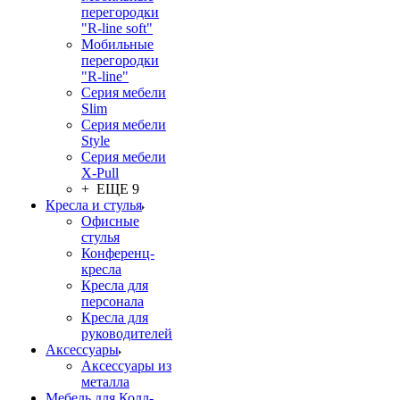
перегородки
"R-line soft"
Мобильные
перегородки
"R-line"
Серия мебели
Slim
Серия мебели
Style
Серия мебели
X-Pull
+ ЕЩЕ 9
Кресла и стулья
Офисные
стулья
Конференц-
кресла
Кресла для
персонала
Кресла для
руководителей
Аксессуары
Аксессуары из
металла
Мебель для Колл-