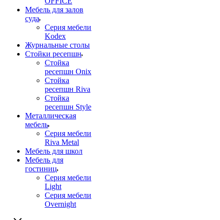
OFFICE
Мебель для залов
суда
Серия мебели
Kodex
Журнальные столы
Стойки ресепшн
Стойка
ресепшн Onix
Стойка
ресепшн Riva
Стойка
ресепшн Style
Металлическая
мебель
Серия мебели
Riva Metal
Мебель для школ
Мебель для
гостиниц
Серия мебели
Light
Серия мебели
Overnight