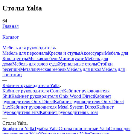
Столы Yalta
64
Главная
—
Каталог
—
Мебель для руководителя
Мебель для персонала
Кресла и стулья
Аксессуары
Мебель для
Колл-центра
Мягкая мебель
Мини-кухни
Мебель для
дома
Мебель для залов суда
Журнальные столы
Стойки
ресепшн
Металлическая мебель
Мебель для школ
Мебель для
гостиниц
—
Кабинет руководителя Yalta
Кабинет руководителя Corner
Кабинет руководителя
Shift
Кабинет руководителя Onix Wood Direct
Кабинет
руководителя Onix Direct
Кабинет руководителя Onix Direct
Lux
Кабинет руководителя Metal System Direct
Кабинет
руководителя First
Кабинет руководителя Cross
—
Столы Yalta
Брифинги Yalta
Тумбы Yalta
Столы пристенные Yalta
Столы для
переговоров Yalta
Журнальные столы Yalta
Стеллажи