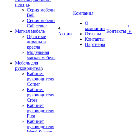
центра
Серия мебели
Компания
Bell
Серия мебели
О
Call center
+
компании
Мягкая мебель
Контакты
Е
Акции
Отзывы
Офисные
Контакты
диваны и
Партнеры
кресла
Модульная
мягкая мебель
Мебель для
руководителя
Кабинет
руководителя
Corner
Кабинет
руководителя
Cross
Кабинет
руководителя
First
Кабинет
руководителя
Metal System