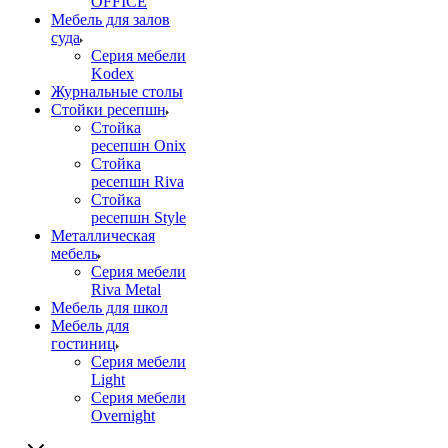
OFFICE
Мебель для залов
суда
Серия мебели
Kodex
Журнальные столы
Стойки ресепшн
Стойка
ресепшн Onix
Стойка
ресепшн Riva
Стойка
ресепшн Style
Металлическая
мебель
Серия мебели
Riva Metal
Мебель для школ
Мебель для
гостиниц
Серия мебели
Light
Серия мебели
Overnight