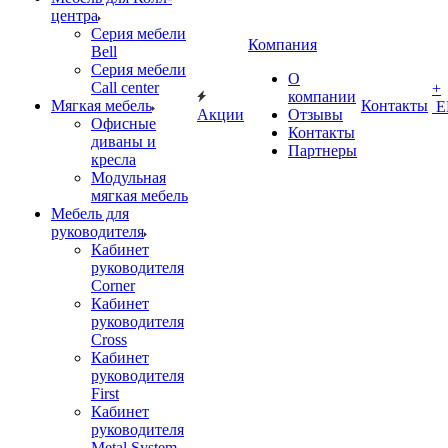
центра
Серия мебели
Компания
Bell
Серия мебели
О
Call center
+
компании
Мягкая мебель
Контакты
Е
Акции
Отзывы
Офисные
Контакты
диваны и
Партнеры
кресла
Модульная
мягкая мебель
Мебель для
руководителя
Кабинет
руководителя
Corner
Кабинет
руководителя
Cross
Кабинет
руководителя
First
Кабинет
руководителя
Metal System