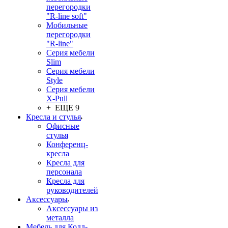
перегородки
"R-line soft"
Мобильные
перегородки
"R-line"
Серия мебели
Slim
Серия мебели
Style
Серия мебели
X-Pull
+ ЕЩЕ 9
Кресла и стулья
Офисные
стулья
Конференц-
кресла
Кресла для
персонала
Кресла для
руководителей
Аксессуары
Аксессуары из
металла
Мебель для Колл-