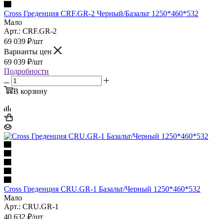
Cross Греденция CRF.GR-2 Черный/Базальт 1250*460*532
Мало
Арт.: CRF.GR-2
69 039
₽
/шт
Варианты цен
69 039
₽
/шт
Подробности
В корзину
Cross Греденция CRU.GR-1 Базальт/Черный 1250*460*532
Мало
Арт.: CRU.GR-1
40 632
₽
/шт