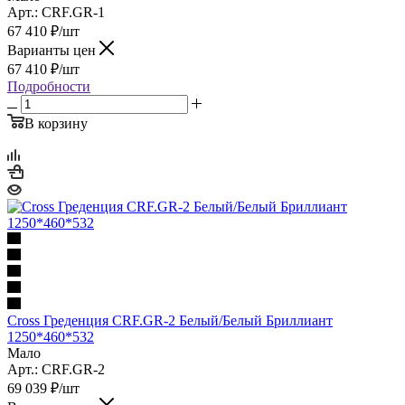
Арт.: CRF.GR-1
67 410
₽
/шт
Варианты цен
67 410
₽
/шт
Подробности
В корзину
Cross Греденция CRF.GR-2 Белый/Белый Бриллиант
1250*460*532
Мало
Арт.: CRF.GR-2
69 039
₽
/шт