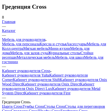
Греденция Cross
8
Главная
—
Каталог
—
Мебель для руководителя
Мебель для персонала
Кресла и стулья
Аксессуары
Мебель для
Колл-центра
Мягкая мебель
Мини-кухни
Мебель для
дома
Мебель для залов суда
Журнальные столы
Стойки
ресепшн
Металлическая мебель
Мебель для школ
Мебель для
гостиниц
—
Кабинет руководителя Cross
Кабинет руководителя Yalta
Кабинет руководителя
Corner
Кабинет руководителя Shift
Кабинет руководителя Onix
Wood Direct
Кабинет руководителя Onix Direct
Кабинет
руководителя Onix Direct Lux
Кабинет руководителя Metal
System Direct
Кабинет руководителя First
—
Греденция Cross
Царги Cross
Тумбы Cross
Столы Cross
Столы для переговоров
Cross
Стеллажи Cross
Шкафы Cross
Брифинги Cross