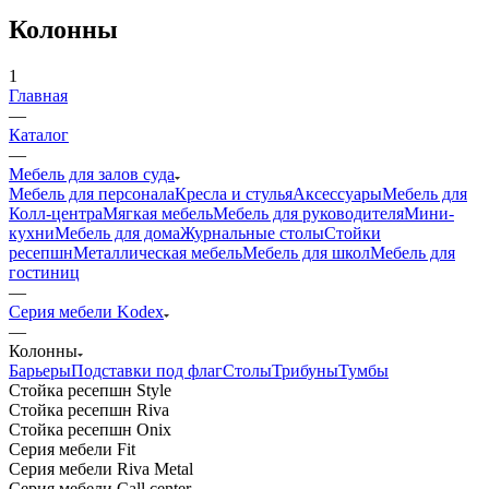
Колонны
1
Главная
—
Каталог
—
Мебель для залов суда
Мебель для персонала
Кресла и стулья
Аксессуары
Мебель для
Колл-центра
Мягкая мебель
Мебель для руководителя
Мини-
кухни
Мебель для дома
Журнальные столы
Стойки
ресепшн
Металлическая мебель
Мебель для школ
Мебель для
гостиниц
—
Серия мебели Kodex
—
Колонны
Барьеры
Подставки под флаг
Столы
Трибуны
Тумбы
Стойка ресепшн Style
Стойка ресепшн Riva
Стойка ресепшн Onix
Серия мебели Fit
Серия мебели Riva Metal
Серия мебели Call center