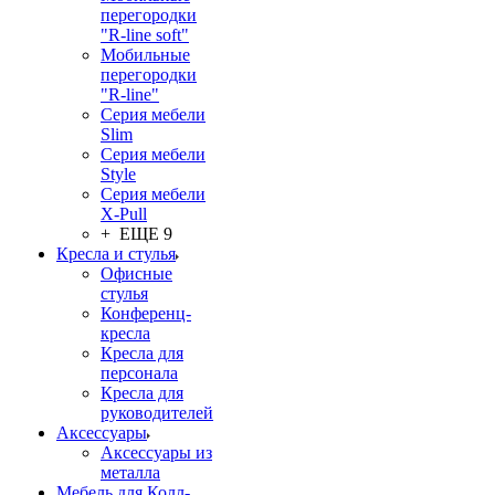
перегородки
"R-line soft"
Мобильные
перегородки
"R-line"
Серия мебели
Slim
Серия мебели
Style
Серия мебели
X-Pull
+ ЕЩЕ 9
Кресла и стулья
Офисные
стулья
Конференц-
кресла
Кресла для
персонала
Кресла для
руководителей
Аксессуары
Аксессуары из
металла
Мебель для Колл-