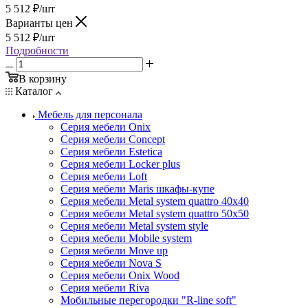
5 512
₽
/шт
Варианты цен
5 512
₽
/шт
Подробности
В корзину
Каталог
Мебель для персонала
Серия мебели Onix
Серия мебели Concept
Серия мебели Estetica
Серия мебели Locker plus
Серия мебели Loft
Серия мебели Maris шкафы-купе
Серия мебели Metal system quattro 40x40
Серия мебели Metal system quattro 50x50
Серия мебели Metal system style
Серия мебели Mobile system
Серия мебели Move up
Серия мебели Nova S
Серия мебели Onix Wood
Серия мебели Riva
Мобильные перегородки "R-line soft"