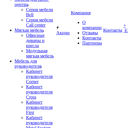
центра
Серия мебели
Компания
Bell
Серия мебели
О
Call center
+
компании
Мягкая мебель
Контакты
Е
Акции
Отзывы
Офисные
Контакты
диваны и
Партнеры
кресла
Модульная
мягкая мебель
Мебель для
руководителя
Кабинет
руководителя
Corner
Кабинет
руководителя
Cross
Кабинет
руководителя
First
Кабинет
руководителя
Metal System