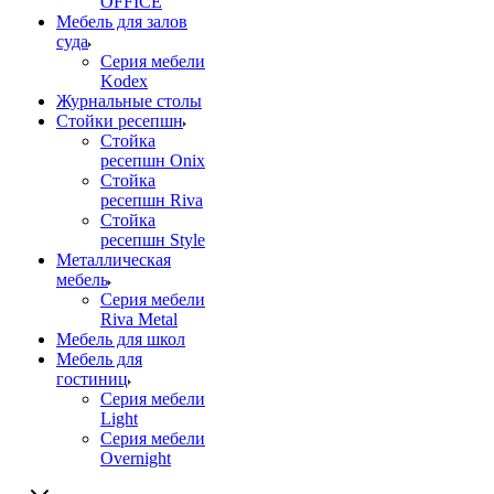
OFFICE
Мебель для залов
суда
Серия мебели
Kodex
Журнальные столы
Стойки ресепшн
Стойка
ресепшн Onix
Стойка
ресепшн Riva
Стойка
ресепшн Style
Металлическая
мебель
Серия мебели
Riva Metal
Мебель для школ
Мебель для
гостиниц
Серия мебели
Light
Серия мебели
Overnight