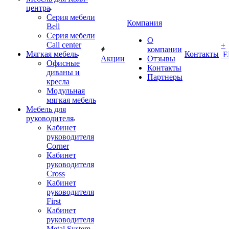
центра
Серия мебели
Компания
Bell
Серия мебели
О
Call center
+
компании
Мягкая мебель
Контакты
Е
Акции
Отзывы
Офисные
Контакты
диваны и
Партнеры
кресла
Модульная
мягкая мебель
Мебель для
руководителя
Кабинет
руководителя
Corner
Кабинет
руководителя
Cross
Кабинет
руководителя
First
Кабинет
руководителя
Metal System