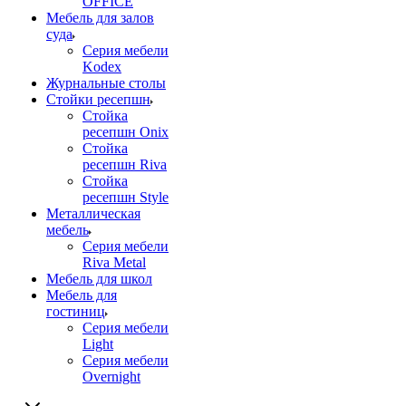
OFFICE
Мебель для залов
суда
Серия мебели
Kodex
Журнальные столы
Стойки ресепшн
Стойка
ресепшн Onix
Стойка
ресепшн Riva
Стойка
ресепшн Style
Металлическая
мебель
Серия мебели
Riva Metal
Мебель для школ
Мебель для
гостиниц
Серия мебели
Light
Серия мебели
Overnight