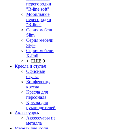
перегородки
"R-line soft"
Мобильные
перегородки
"R-line"
Серия мебели
Slim
Серия мебели
Style
Серия мебели
X-Pull
+ ЕЩЕ 9
Кресла и стулья
Офисные
стулья
Конференц-
кресла
Кресла для
персонала
Кресла для
руководителей
Аксессуары
Аксессуары из
металла
Мебель для Колл-