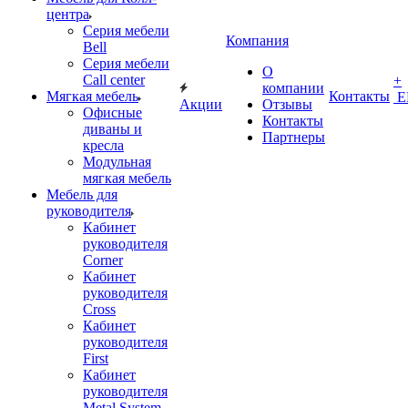
центра
Серия мебели
Компания
Bell
Серия мебели
О
Call center
+
компании
Мягкая мебель
Контакты
Е
Акции
Отзывы
Офисные
Контакты
диваны и
Партнеры
кресла
Модульная
мягкая мебель
Мебель для
руководителя
Кабинет
руководителя
Corner
Кабинет
руководителя
Cross
Кабинет
руководителя
First
Кабинет
руководителя
Metal System