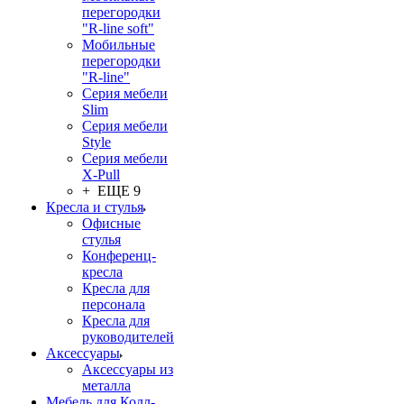
перегородки
"R-line soft"
Мобильные
перегородки
"R-line"
Серия мебели
Slim
Серия мебели
Style
Серия мебели
X-Pull
+ ЕЩЕ 9
Кресла и стулья
Офисные
стулья
Конференц-
кресла
Кресла для
персонала
Кресла для
руководителей
Аксессуары
Аксессуары из
металла
Мебель для Колл-