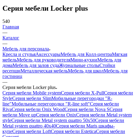
Серия мебели Locker plus
540
Главная
—
Каталог
—
Мебель для персонала
Кресла и стулья
Аксессуары
Мебель для Колл-центра
Мягкая
мебель
Мебель для руководителя
Мини-кухни
Мебель для
дома
Мебель для залов суда
Журнальные столы
Стойки
ресепшн
Металлическая мебель
Мебель для школ
Мебель для
гостиниц
—
Серия мебели Locker plus
Серия мебели Mobile system
Серия мебели X-Pull
Серия мебели
Style
Серия мебели Slim
Мобильные перегородки "R-
line"
Мобильные перегородки "R-line soft"
Серия мебели
Riva
Серия мебели Onix Wood
Серия мебели Nova S
Серия
мебели Move up
Серия мебели Onix
Серия мебели Metal system
style
Серия мебели Metal system quattro 50x50
Серия мебели
Metal system quattro 40x40
Серия мебели Maris шкафы-
купе
Серия мебели Loft
Серия мебели Estetica
Серия мебели
Concept