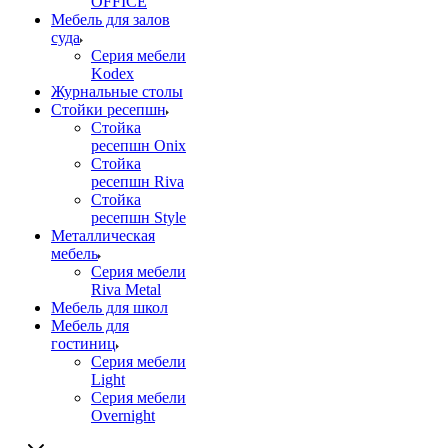
OFFICE
Мебель для залов
суда
Серия мебели
Kodex
Журнальные столы
Стойки ресепшн
Стойка
ресепшн Onix
Стойка
ресепшн Riva
Стойка
ресепшн Style
Металлическая
мебель
Серия мебели
Riva Metal
Мебель для школ
Мебель для
гостиниц
Серия мебели
Light
Серия мебели
Overnight