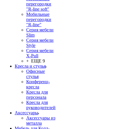
перегородки
"R-line soft"
Мобильные
перегородки
"R-line"
Серия мебели
Slim
Серия мебели
Style
Серия мебели
X-Pull
+ ЕЩЕ 9
Кресла и стулья
Офисные
стулья
Конференц-
кресла
Кресла для
персонала
Кресла для
руководителей
Аксессуары
Аксессуары из
металла
Мебель для Колл-