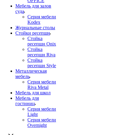
OFFICE
Мебель для залов
суда
Серия мебели
Kodex
Журнальные столы
Стойки ресепшн
Стойка
ресепшн Onix
Стойка
ресепшн Riva
Стойка
ресепшн Style
Металлическая
мебель
Серия мебели
Riva Metal
Мебель для школ
Мебель для
гостиниц
Серия мебели
Light
Серия мебели
Overnight