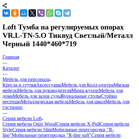
Loft Тумба на регулируемых опорах
VR.L-TN-5.O Тиквуд Светлый/Металл
Черный 1440*460*719
Главная
—
Каталог
—
Мебель для персонала
Кресла и стулья
Аксессуары
Мебель для Колл-центра
Мягкая
мебель
Мебель для руководителя
Мини-кухни
Мебель для
дома
Мебель для залов суда
Журнальные столы
Стойки
ресепшн
Металлическая мебель
Мебель для школ
Мебель для
гостиниц
—
Серия мебели Loft
Серия мебели Onix Wood
Серия мебели X-Pull
Серия мебели
Style
Серия мебели Slim
Мобильные перегородки "R-
line"
Мобильные перегородки "R-line soft"
Серия мебели