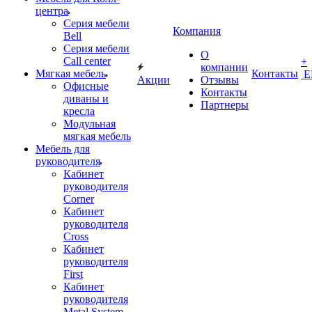
центра
Серия мебели
Компания
Bell
Серия мебели
О
Call center
+
компании
Мягкая мебель
Контакты
Е
Акции
Отзывы
Офисные
Контакты
диваны и
Партнеры
кресла
Модульная
мягкая мебель
Мебель для
руководителя
Кабинет
руководителя
Corner
Кабинет
руководителя
Cross
Кабинет
руководителя
First
Кабинет
руководителя
Metal System