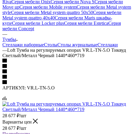
Riva
Серия мебели Onix
Серия мебели Nova S
Серия мебели
Move up
Серия мебели Mobile system
Серия мебели Metal system
style
Серия мебели Metal system quattro 50x50
Серия мебели
Metal system quattro 40x40
Серия мебели Maris шкафы-
купе
Серия мебели Locker plus
Серия мебели Estetica
Серия
мебели Concept
—
Тумбы
Стеллажи наборные
Столы
Столы журнальные
Стеллажи
—
Loft Тумба на регулируемых опорах VR.L-TN-5.O Тиквуд
Светлый/Металл Черный 1440*460*719
АРТИКУЛ:
VR.L-TN-5.O
28 677
₽
/шт
Варианты цен
28 677
₽
/шт
Подробности