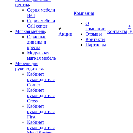
центра
Серия мебели
Компания
Bell
Серия мебели
О
Call center
+
компании
Мягкая мебель
Контакты
Е
Акции
Отзывы
Офисные
Контакты
диваны и
Партнеры
кресла
Модульная
мягкая мебель
Мебель для
руководителя
Кабинет
руководителя
Corner
Кабинет
руководителя
Cross
Кабинет
руководителя
First
Кабинет
руководителя
Metal System