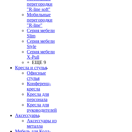
перегородки
"R-line soft"
Мобильные
перегородки
"R-line"
Серия мебели
Slim
Серия мебели
Style
Серия мебели
X-Pull
+ ЕЩЕ 9
Кресла и стулья
Офисные
стулья
Конференц-
кресла
Кресла для
персонала
Кресла для
руководителей
Аксессуары
Аксессуары из
металла
Мебель для Колл-