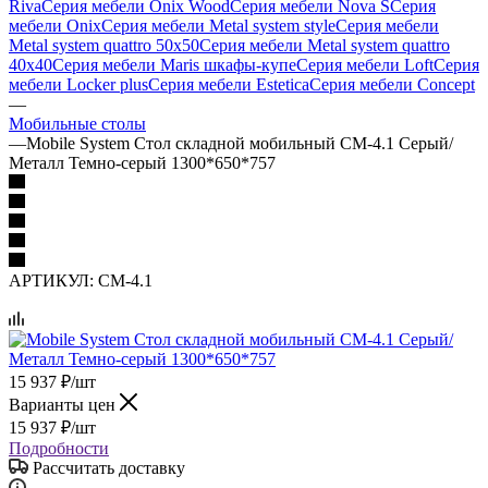
Riva
Серия мебели Onix Wood
Серия мебели Nova S
Серия
мебели Onix
Серия мебели Metal system style
Серия мебели
Metal system quattro 50x50
Серия мебели Metal system quattro
40x40
Серия мебели Maris шкафы-купе
Серия мебели Loft
Серия
мебели Locker plus
Серия мебели Estetica
Серия мебели Concept
—
Мобильные столы
—
Mobile System Стол складной мобильный СМ-4.1 Серый/
Металл Темно-серый 1300*650*757
АРТИКУЛ:
СМ-4.1
15 937
₽
/шт
Варианты цен
15 937
₽
/шт
Подробности
Рассчитать доставку