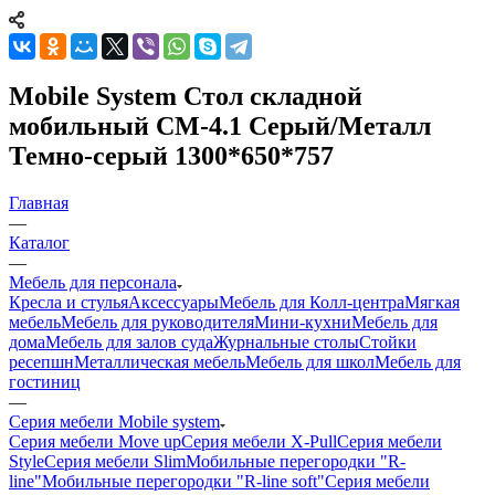
Mobile System Стол складной
мобильный СМ-4.1 Серый/Металл
Темно-серый 1300*650*757
Главная
—
Каталог
—
Мебель для персонала
Кресла и стулья
Аксессуары
Мебель для Колл-центра
Мягкая
мебель
Мебель для руководителя
Мини-кухни
Мебель для
дома
Мебель для залов суда
Журнальные столы
Стойки
ресепшн
Металлическая мебель
Мебель для школ
Мебель для
гостиниц
—
Серия мебели Mobile system
Серия мебели Move up
Серия мебели X-Pull
Серия мебели
Style
Серия мебели Slim
Мобильные перегородки "R-
line"
Мобильные перегородки "R-line soft"
Серия мебели