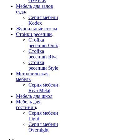
OFFICE
Мебель для залов
суда
Серия мебели
Kodex
Журнальные столы
Стойки ресепшн
Стойка
ресепшн Onix
Стойка
ресепшн Riva
Стойка
ресепшн Style
Металлическая
мебель
Серия мебели
Riva Metal
Мебель для школ
Мебель для
гостиниц
Серия мебели
Light
Серия мебели
Overnight