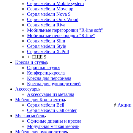
Серия мебели Mobile system
Серия мебели Move up
Серия мебели Nova S
Серия мебели Onix Wood
Серия мебели Riva
Мобильные перегородки "R-line soft"
Мобильные перегородки "R-line"
Серия мебели Slim
Серия мебели Style
Серия мебели X-Pull
+ ЕЩЕ 9
Кресла и стулья
Офисные стулья
Конференц-кресла
Кресла для персонала
Кресла для руководителей
Аксессуары
Аксессуары из металла
Мебель для Колл-центра
Серия мебели Bell
Акции
Серия мебели Call center
Мягкая мебель
Офисные диваны и кресла
Модульная мягкая мебель
Мебель для руководителя