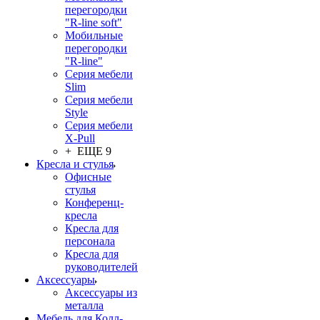
перегородки
"R-line soft"
Мобильные
перегородки
"R-line"
Серия мебели
Slim
Серия мебели
Style
Серия мебели
X-Pull
+ ЕЩЕ 9
Кресла и стулья
Офисные
стулья
Конференц-
кресла
Кресла для
персонала
Кресла для
руководителей
Аксессуары
Аксессуары из
металла
Мебель для Колл-