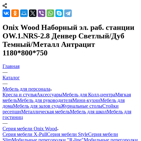
Onix Wood Наборный эл. раб. станции
OW.1.NRS-2.8 Денвер Светлый/Дуб
Темный/Металл Антрацит
1180*800*750
Главная
—
Каталог
—
Мебель для персонала
Кресла и стулья
Аксессуары
Мебель для Колл-центра
Мягкая
мебель
Мебель для руководителя
Мини-кухни
Мебель для
дома
Мебель для залов суда
Журнальные столы
Стойки
ресепшн
Металлическая мебель
Мебель для школ
Мебель для
гостиниц
—
Серия мебели Onix Wood
Серия мебели X-Pull
Серия мебели Style
Серия мебели
Slim
Мобильные перегородки "R-line"
Мобильные перегородки