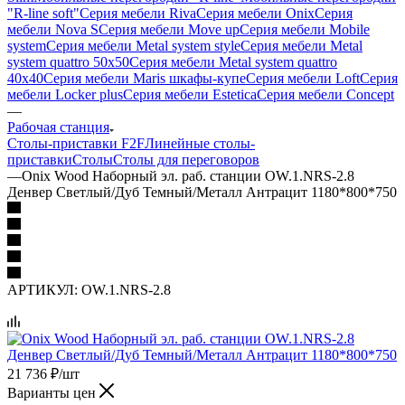
"R-line soft"
Серия мебели Riva
Серия мебели Onix
Серия
мебели Nova S
Серия мебели Move up
Серия мебели Mobile
system
Серия мебели Metal system style
Серия мебели Metal
system quattro 50x50
Серия мебели Metal system quattro
40x40
Серия мебели Maris шкафы-купе
Серия мебели Loft
Серия
мебели Locker plus
Серия мебели Estetica
Серия мебели Concept
—
Рабочая станция
Столы-приставки F2F
Линейные столы-
приставки
Столы
Столы для переговоров
—
Onix Wood Наборный эл. раб. станции OW.1.NRS-2.8
Денвер Светлый/Дуб Темный/Металл Антрацит 1180*800*750
АРТИКУЛ:
OW.1.NRS-2.8
21 736
₽
/шт
Варианты цен