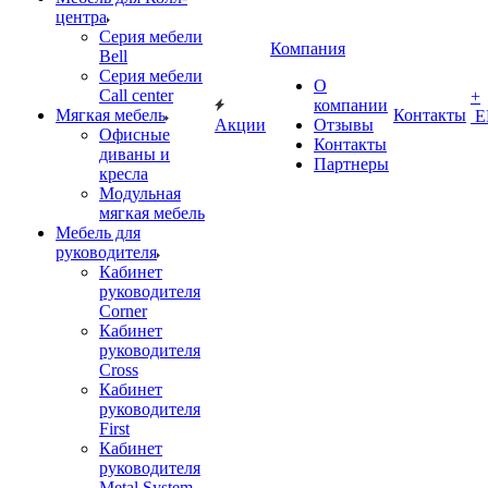
центра
Серия мебели
Компания
Bell
Серия мебели
О
Call center
+
компании
Мягкая мебель
Контакты
Е
Акции
Отзывы
Офисные
Контакты
диваны и
Партнеры
кресла
Модульная
мягкая мебель
Мебель для
руководителя
Кабинет
руководителя
Corner
Кабинет
руководителя
Cross
Кабинет
руководителя
First
Кабинет
руководителя
Metal System