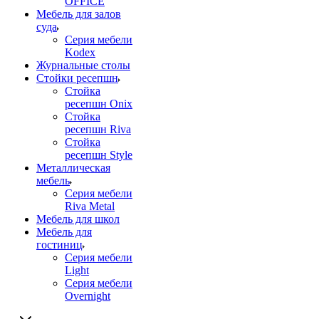
OFFICE
Мебель для залов
суда
Серия мебели
Kodex
Журнальные столы
Стойки ресепшн
Стойка
ресепшн Onix
Стойка
ресепшн Riva
Стойка
ресепшн Style
Металлическая
мебель
Серия мебели
Riva Metal
Мебель для школ
Мебель для
гостиниц
Серия мебели
Light
Серия мебели
Overnight