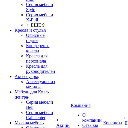
Серия мебели
Style
Серия мебели
X-Pull
+ ЕЩЕ 9
Кресла и стулья
Офисные
стулья
Конференц-
кресла
Кресла для
персонала
Кресла для
руководителей
Аксессуары
Аксессуары из
металла
Мебель для Колл-
центра
Серия мебели
Компания
Bell
Серия мебели
О
Call center
+
компании
Мягкая мебель
Контакты
Е
Акции
Отзывы
Офисные