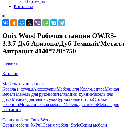
Партнеры
Контакты
Onix Wood Рабочая станция OW.RS-
3.3.7 Дуб Аризона/Дуб Темный/Металл
Антрацит 4140*720*750
Главная
—
Каталог
—
Мебель для персонала
Кресла и стулья
Аксессуары
Мебель для Колл-центра
Мягкая
мебель
Мебель для руководителя
Мини-кухни
Мебель для
дома
Мебель для залов суда
Журнальные столы
Стойки
ресепшн
Металлическая мебель
Мебель для школ
Мебель для
гостиниц
—
Серия мебели Onix Wood
Серия мебели X-Pull
Серия мебели Style
Серия мебели