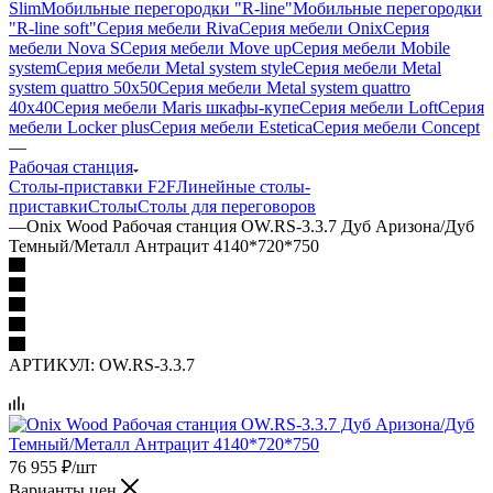
Slim
Мобильные перегородки "R-line"
Мобильные перегородки
"R-line soft"
Серия мебели Riva
Серия мебели Onix
Серия
мебели Nova S
Серия мебели Move up
Серия мебели Mobile
system
Серия мебели Metal system style
Серия мебели Metal
system quattro 50x50
Серия мебели Metal system quattro
40x40
Серия мебели Maris шкафы-купе
Серия мебели Loft
Серия
мебели Locker plus
Серия мебели Estetica
Серия мебели Concept
—
Рабочая станция
Столы-приставки F2F
Линейные столы-
приставки
Столы
Столы для переговоров
—
Onix Wood Рабочая станция OW.RS-3.3.7 Дуб Аризона/Дуб
Темный/Металл Антрацит 4140*720*750
АРТИКУЛ:
OW.RS-3.3.7
76 955
₽
/шт
Варианты цен