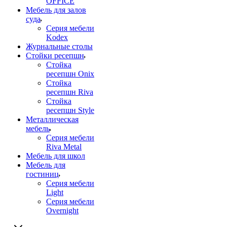
OFFICE
Мебель для залов
суда
Серия мебели
Kodex
Журнальные столы
Стойки ресепшн
Стойка
ресепшн Onix
Стойка
ресепшн Riva
Стойка
ресепшн Style
Металлическая
мебель
Серия мебели
Riva Metal
Мебель для школ
Мебель для
гостиниц
Серия мебели
Light
Серия мебели
Overnight