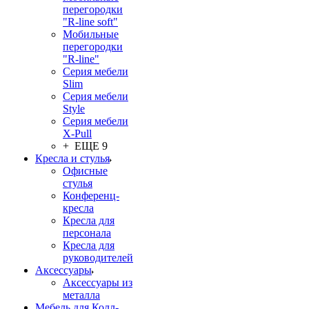
перегородки
"R-line soft"
Мобильные
перегородки
"R-line"
Серия мебели
Slim
Серия мебели
Style
Серия мебели
X-Pull
+ ЕЩЕ 9
Кресла и стулья
Офисные
стулья
Конференц-
кресла
Кресла для
персонала
Кресла для
руководителей
Аксессуары
Аксессуары из
металла
Мебель для Колл-