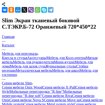
Slim Экран тканевый боковой
С.ТЭКР.Б-72 Оранжевый 720*450*22
Главная
—
Каталог
—
Мебель для персонала
Кресла и стулья
Аксессуары
Мебель для Колл-центра
Мягкая
мебель
Мебель для руководителя
Мини-кухни
Мебель для
дома
Мебель для залов суда
Журнальные столы
Стойки
ресепшн
Металлическая мебель
Мебель для школ
Мебель для
гостиниц
—
Серия мебели Slim
Серия мебели Onix Wood
Серия мебели X-Pull
Серия мебели
Style
Мобильные перегородки "R-line"
Мобильные
перегородки "R-line soft"
Серия мебели Riva
Серия мебели
Onix
Серия мебели Nova S
Серия мебели Move up
Серия мебели
Mobile system
Серия мебели Metal system style
Серия мебели