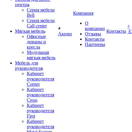
центра
Серия мебели
Компания
Bell
Серия мебели
О
Call center
+
компании
Мягкая мебель
Контакты
Е
Акции
Отзывы
Офисные
Контакты
диваны и
Партнеры
кресла
Модульная
мягкая мебель
Мебель для
руководителя
Кабинет
руководителя
Corner
Кабинет
руководителя
Cross
Кабинет
руководителя
First
Кабинет
руководителя
Metal System