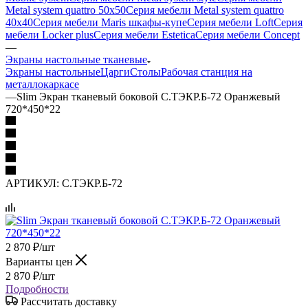
Metal system quattro 50x50
Серия мебели Metal system quattro
40x40
Серия мебели Maris шкафы-купе
Серия мебели Loft
Серия
мебели Locker plus
Серия мебели Estetica
Серия мебели Concept
—
Экраны настольные тканевые
Экраны настольные
Царги
Столы
Рабочая станция на
металлокаркасе
—
Slim Экран тканевый боковой С.ТЭКР.Б-72 Оранжевый
720*450*22
АРТИКУЛ:
С.ТЭКР.Б-72
2 870
₽
/шт
Варианты цен
2 870
₽
/шт
Подробности
Рассчитать доставку