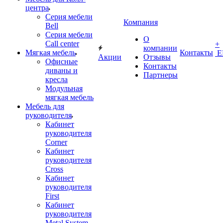
центра
Серия мебели
Компания
Bell
Серия мебели
О
Call center
+
компании
Мягкая мебель
Контакты
Е
Акции
Отзывы
Офисные
Контакты
диваны и
Партнеры
кресла
Модульная
мягкая мебель
Мебель для
руководителя
Кабинет
руководителя
Corner
Кабинет
руководителя
Cross
Кабинет
руководителя
First
Кабинет
руководителя
Metal System