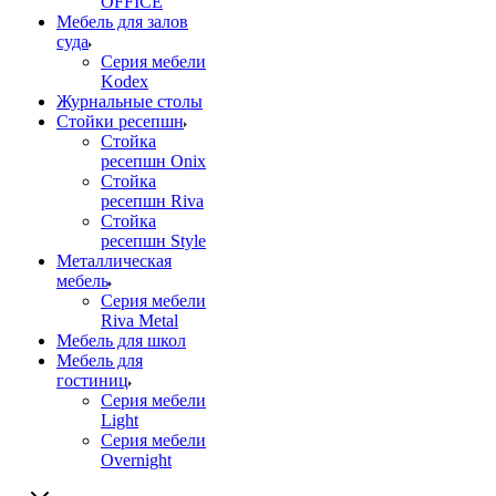
OFFICE
Мебель для залов
суда
Серия мебели
Kodex
Журнальные столы
Стойки ресепшн
Стойка
ресепшн Onix
Стойка
ресепшн Riva
Стойка
ресепшн Style
Металлическая
мебель
Серия мебели
Riva Metal
Мебель для школ
Мебель для
гостиниц
Серия мебели
Light
Серия мебели
Overnight