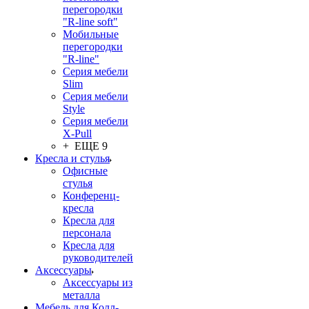
перегородки
"R-line soft"
Мобильные
перегородки
"R-line"
Серия мебели
Slim
Серия мебели
Style
Серия мебели
X-Pull
+ ЕЩЕ 9
Кресла и стулья
Офисные
стулья
Конференц-
кресла
Кресла для
персонала
Кресла для
руководителей
Аксессуары
Аксессуары из
металла
Мебель для Колл-