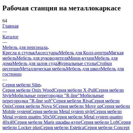
Рабочая станция на металлокаркасе
64
Главная
—
Каталог
—
Мебель для персонала
Кресла и стулья
Аксессуары
Мебель для Колл-центра
Мягкая
мебель
Мебель для руководителя
Мини-кухни
Мебель для
дома
Мебель для залов суда
Журнальные столы
Стойки
ресепшн
Металлическая мебель
Мебель для школ
Мебель для
гостиниц
—
Серия мебели Slim
Серия мебели Onix Wood
Серия мебели X-Pull
Серия мебели
Style
Мобильные перегородки "R-line"
Мобильные
перегородки "R-line soft"
Серия мебели Riva
Серия мебели
Onix
Серия мебели Nova S
Серия мебели Move up
Серия мебели
Mobile system
Серия мебели Metal system style
Серия мебели
Metal system quattro 50x50
Серия мебели Metal system quattro
40x40
Серия мебели Maris шкафы-купе
Серия мебели Loft
Серия
мебели Locker plus
Серия мебели Estetica
Серия мебели Concept
—