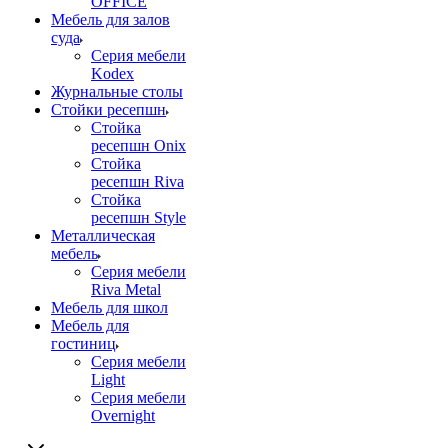
OFFICE
Мебель для залов
суда
Серия мебели
Kodex
Журнальные столы
Стойки ресепшн
Стойка
ресепшн Onix
Стойка
ресепшн Riva
Стойка
ресепшн Style
Металлическая
мебель
Серия мебели
Riva Metal
Мебель для школ
Мебель для
гостиниц
Серия мебели
Light
Серия мебели
Overnight