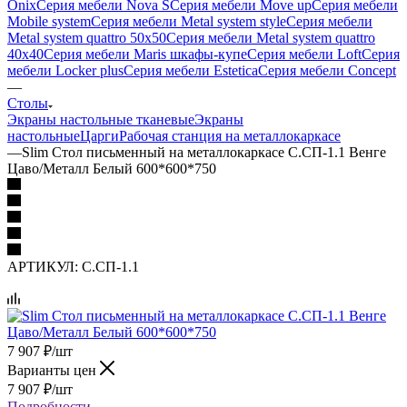
Onix
Серия мебели Nova S
Серия мебели Move up
Серия мебели
Mobile system
Серия мебели Metal system style
Серия мебели
Metal system quattro 50x50
Серия мебели Metal system quattro
40x40
Серия мебели Maris шкафы-купе
Серия мебели Loft
Серия
мебели Locker plus
Серия мебели Estetica
Серия мебели Concept
—
Столы
Экраны настольные тканевые
Экраны
настольные
Царги
Рабочая станция на металлокаркасе
—
Slim Стол письменный на металлокаркасе С.СП-1.1 Венге
Цаво/Металл Белый 600*600*750
АРТИКУЛ:
С.СП-1.1
7 907
₽
/шт
Варианты цен
7 907
₽
/шт
Подробности