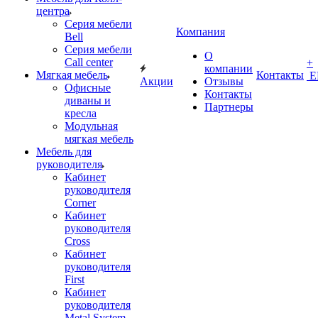
центра
Серия мебели
Компания
Bell
Серия мебели
О
Call center
+
компании
Мягкая мебель
Контакты
Е
Акции
Отзывы
Офисные
Контакты
диваны и
Партнеры
кресла
Модульная
мягкая мебель
Мебель для
руководителя
Кабинет
руководителя
Corner
Кабинет
руководителя
Cross
Кабинет
руководителя
First
Кабинет
руководителя
Metal System