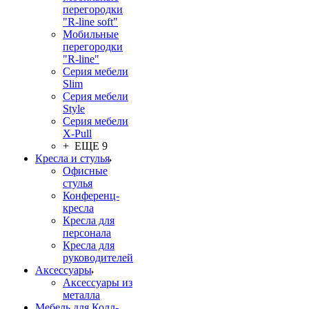
перегородки
"R-line soft"
Мобильные
перегородки
"R-line"
Серия мебели
Slim
Серия мебели
Style
Серия мебели
X-Pull
+ ЕЩЕ 9
Кресла и стулья
Офисные
стулья
Конференц-
кресла
Кресла для
персонала
Кресла для
руководителей
Аксессуары
Аксессуары из
металла
Мебель для Колл-