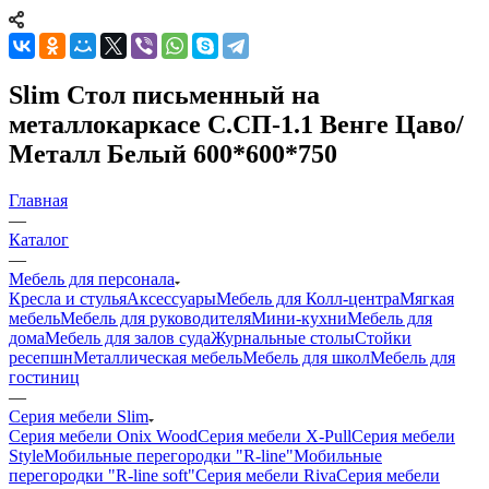
Slim Стол письменный на
металлокаркасе С.СП-1.1 Венге Цаво/
Металл Белый 600*600*750
Главная
—
Каталог
—
Мебель для персонала
Кресла и стулья
Аксессуары
Мебель для Колл-центра
Мягкая
мебель
Мебель для руководителя
Мини-кухни
Мебель для
дома
Мебель для залов суда
Журнальные столы
Стойки
ресепшн
Металлическая мебель
Мебель для школ
Мебель для
гостиниц
—
Серия мебели Slim
Серия мебели Onix Wood
Серия мебели X-Pull
Серия мебели
Style
Мобильные перегородки "R-line"
Мобильные
перегородки "R-line soft"
Серия мебели Riva
Серия мебели