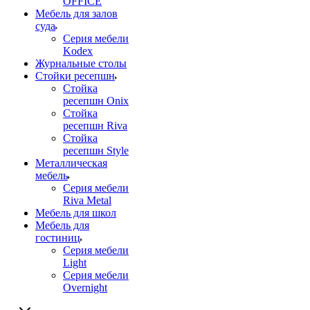
OFFICE
Мебель для залов
суда
Серия мебели
Kodex
Журнальные столы
Стойки ресепшн
Стойка
ресепшн Onix
Стойка
ресепшн Riva
Стойка
ресепшн Style
Металлическая
мебель
Серия мебели
Riva Metal
Мебель для школ
Мебель для
гостиниц
Серия мебели
Light
Серия мебели
Overnight