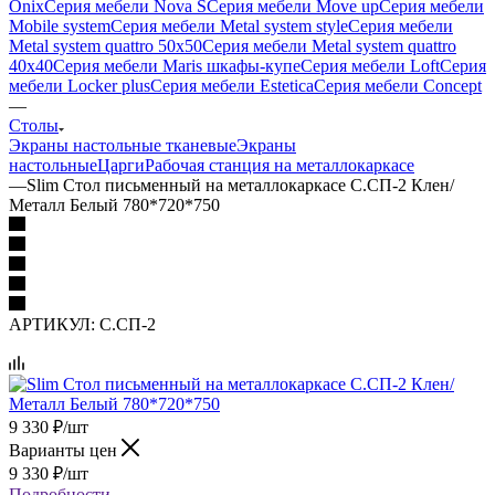
Onix
Серия мебели Nova S
Серия мебели Move up
Серия мебели
Mobile system
Серия мебели Metal system style
Серия мебели
Metal system quattro 50x50
Серия мебели Metal system quattro
40x40
Серия мебели Maris шкафы-купе
Серия мебели Loft
Серия
мебели Locker plus
Серия мебели Estetica
Серия мебели Concept
—
Столы
Экраны настольные тканевые
Экраны
настольные
Царги
Рабочая станция на металлокаркасе
—
Slim Стол письменный на металлокаркасе С.СП-2 Клен/
Металл Белый 780*720*750
АРТИКУЛ:
С.СП-2
9 330
₽
/шт
Варианты цен
9 330
₽
/шт
Подробности