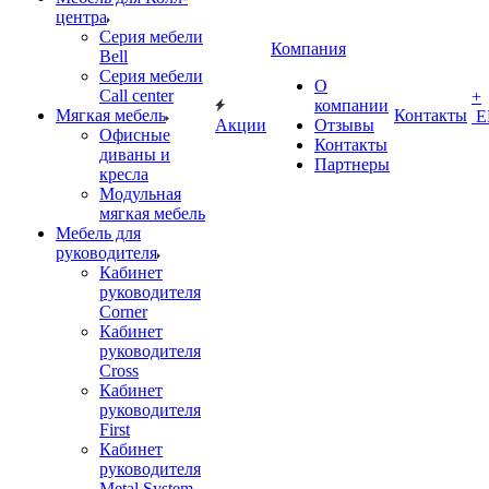
центра
Серия мебели
Компания
Bell
Серия мебели
О
Call center
+
компании
Мягкая мебель
Контакты
Е
Акции
Отзывы
Офисные
Контакты
диваны и
Партнеры
кресла
Модульная
мягкая мебель
Мебель для
руководителя
Кабинет
руководителя
Corner
Кабинет
руководителя
Cross
Кабинет
руководителя
First
Кабинет
руководителя
Metal System