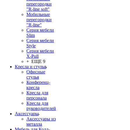
перегородки
"R-line soft"
Мобильные
перегородки
"R-line"
Серия мебели
Slim
Серия мебели
Style
Серия мебели
X-Pull
+ ЕЩЕ 9
Кресла и стулья
Офисные
стулья
Конференц-
кресла
Кресла для
персонала
Кресла для
руководителей
Аксессуары
Аксессуары из
металла
Мебель для Колл-