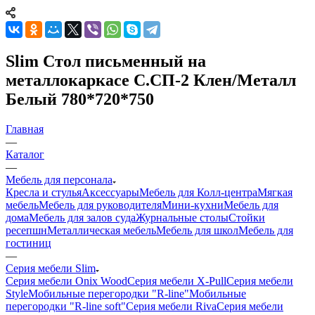
Slim Стол письменный на
металлокаркасе С.СП-2 Клен/Металл
Белый 780*720*750
Главная
—
Каталог
—
Мебель для персонала
Кресла и стулья
Аксессуары
Мебель для Колл-центра
Мягкая
мебель
Мебель для руководителя
Мини-кухни
Мебель для
дома
Мебель для залов суда
Журнальные столы
Стойки
ресепшн
Металлическая мебель
Мебель для школ
Мебель для
гостиниц
—
Серия мебели Slim
Серия мебели Onix Wood
Серия мебели X-Pull
Серия мебели
Style
Мобильные перегородки "R-line"
Мобильные
перегородки "R-line soft"
Серия мебели Riva
Серия мебели