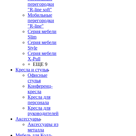
перегородки
"R-line soft"
Мобильные
перегородки
"R-line"
Серия мебели
Slim
Серия мебели
Style
Серия мебели
X-Pull
+ ЕЩЕ 9
Кресла и стулья
Офисные
стулья
Конференц-
кресла
Кресла для
персонала
Кресла для
руководителей
Аксессуары
Аксессуары из
металла
Мебель для Колл-