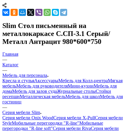
Slim Стол письменный на
металлокаркасе С.СП-3.1 Серый/
Металл Антрацит 980*600*750
Главная
—
Каталог
—
Мебель для персонала
Кресла и стулья
Аксессуары
Мебель для Колл-центра
Мягкая
мебель
Мебель для руководителя
Мини-кухни
Мебель для
дома
Мебель для залов суда
Журнальные столы
Стойки
ресепшн
Металлическая мебель
Мебель для школ
Мебель для
гостиниц
—
Серия мебели Slim
Серия мебели Onix Wood
Серия мебели X-Pull
Серия мебели
Style
Мобильные перегородки "R-line"
Мобильные
перегородки "R-line soft"
Серия мебели Riva
Серия мебели