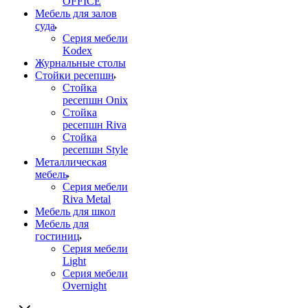
OFFICE
Мебель для залов
суда
Серия мебели
Kodex
Журнальные столы
Стойки ресепшн
Стойка
ресепшн Onix
Стойка
ресепшн Riva
Стойка
ресепшн Style
Металлическая
мебель
Серия мебели
Riva Metal
Мебель для школ
Мебель для
гостиниц
Серия мебели
Light
Серия мебели
Overnight