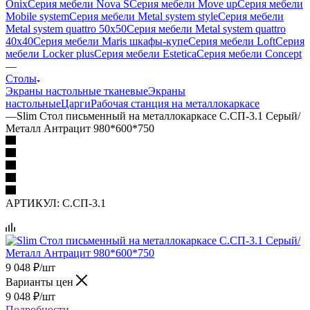
Onix
Серия мебели Nova S
Серия мебели Move up
Серия мебели
Mobile system
Серия мебели Metal system style
Серия мебели
Metal system quattro 50x50
Серия мебели Metal system quattro
40x40
Серия мебели Maris шкафы-купе
Серия мебели Loft
Серия
мебели Locker plus
Серия мебели Estetica
Серия мебели Concept
—
Столы
Экраны настольные тканевые
Экраны
настольные
Царги
Рабочая станция на металлокаркасе
—
Slim Стол письменный на металлокаркасе С.СП-3.1 Серый/
Металл Антрацит 980*600*750
АРТИКУЛ:
С.СП-3.1
9 048
₽
/шт
Варианты цен
9 048
₽
/шт
Подробности