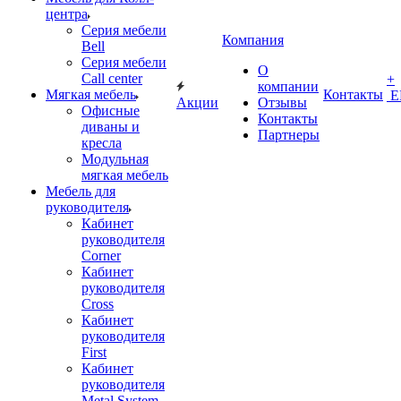
центра
Серия мебели
Компания
Bell
Серия мебели
О
Call center
+
компании
Мягкая мебель
Контакты
Е
Акции
Отзывы
Офисные
Контакты
диваны и
Партнеры
кресла
Модульная
мягкая мебель
Мебель для
руководителя
Кабинет
руководителя
Corner
Кабинет
руководителя
Cross
Кабинет
руководителя
First
Кабинет
руководителя
Metal System