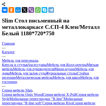
Slim Стол письменный на
металлокаркасе С.СП-4 Клен/Металл
Белый 1180*720*750
Главная
—
Каталог
—
Мебель для персонала
Кресла и стулья
Аксессуары
Мебель для Колл-центра
Мягкая
мебель
Мебель для руководителя
Мини-кухни
Мебель для
дома
Мебель для залов суда
Журнальные столы
Стойки
ресепшн
Металлическая мебель
Мебель для школ
Мебель для
гостиниц
—
Серия мебели Slim
Серия мебели Onix Wood
Серия мебели X-Pull
Серия мебели
Style
Мобильные перегородки "R-line"
Мобильные
перегородки "R-line soft"
Серия мебели Riva
Серия мебели