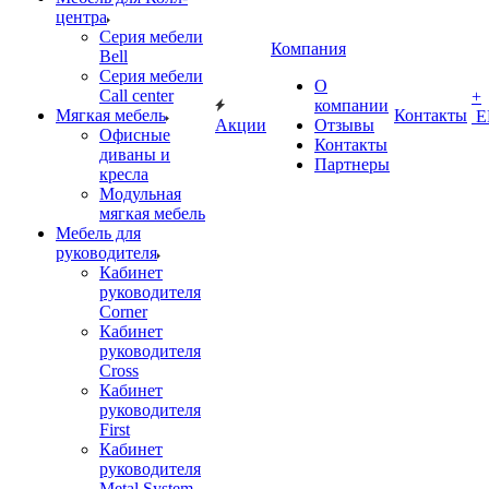
центра
Серия мебели
Компания
Bell
Серия мебели
О
Call center
+
компании
Мягкая мебель
Контакты
Е
Акции
Отзывы
Офисные
Контакты
диваны и
Партнеры
кресла
Модульная
мягкая мебель
Мебель для
руководителя
Кабинет
руководителя
Corner
Кабинет
руководителя
Cross
Кабинет
руководителя
First
Кабинет
руководителя
Metal System