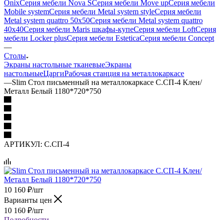
Onix
Серия мебели Nova S
Серия мебели Move up
Серия мебели
Mobile system
Серия мебели Metal system style
Серия мебели
Metal system quattro 50x50
Серия мебели Metal system quattro
40x40
Серия мебели Maris шкафы-купе
Серия мебели Loft
Серия
мебели Locker plus
Серия мебели Estetica
Серия мебели Concept
—
Столы
Экраны настольные тканевые
Экраны
настольные
Царги
Рабочая станция на металлокаркасе
—
Slim Стол письменный на металлокаркасе С.СП-4 Клен/
Металл Белый 1180*720*750
АРТИКУЛ:
С.СП-4
10 160
₽
/шт
Варианты цен
10 160
₽
/шт
Подробности