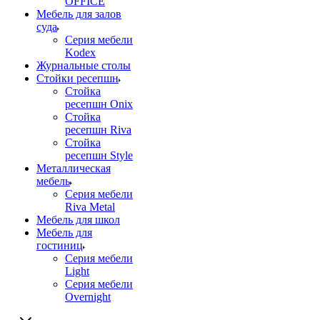
OFFICE
Мебель для залов
суда
Серия мебели
Kodex
Журнальные столы
Стойки ресепшн
Стойка
ресепшн Onix
Стойка
ресепшн Riva
Стойка
ресепшн Style
Металлическая
мебель
Серия мебели
Riva Metal
Мебель для школ
Мебель для
гостиниц
Серия мебели
Light
Серия мебели
Overnight