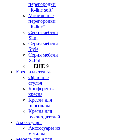
перегородки
"R-line soft"
Мобильные
перегородки
"R-line"
Серия мебели
Slim
Серия мебели
Style
Серия мебели
X-Pull
+ ЕЩЕ 9
Кресла и стулья
Офисные
стулья
Конференц-
кресла
Кресла для
персонала
Кресла для
руководителей
Аксессуары
Аксессуары из
металла
Мебель для Колл-