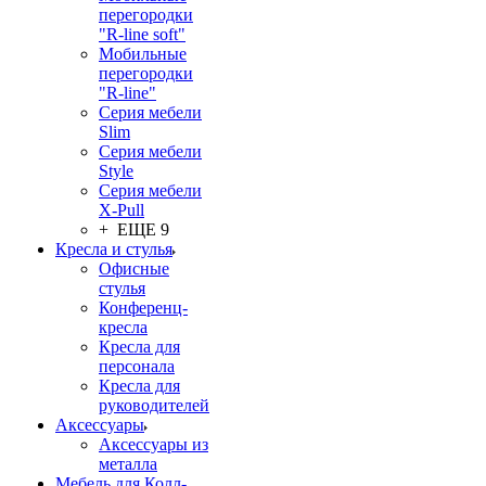
перегородки
"R-line soft"
Мобильные
перегородки
"R-line"
Серия мебели
Slim
Серия мебели
Style
Серия мебели
X-Pull
+ ЕЩЕ 9
Кресла и стулья
Офисные
стулья
Конференц-
кресла
Кресла для
персонала
Кресла для
руководителей
Аксессуары
Аксессуары из
металла
Мебель для Колл-