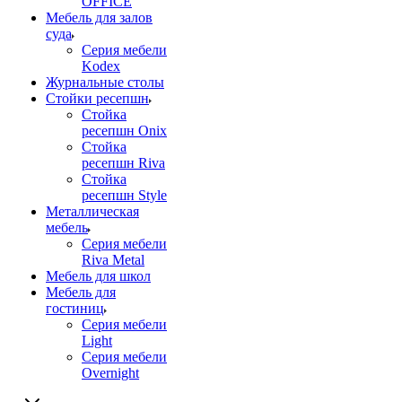
OFFICE
Мебель для залов
суда
Серия мебели
Kodex
Журнальные столы
Стойки ресепшн
Стойка
ресепшн Onix
Стойка
ресепшн Riva
Стойка
ресепшн Style
Металлическая
мебель
Серия мебели
Riva Metal
Мебель для школ
Мебель для
гостиниц
Серия мебели
Light
Серия мебели
Overnight