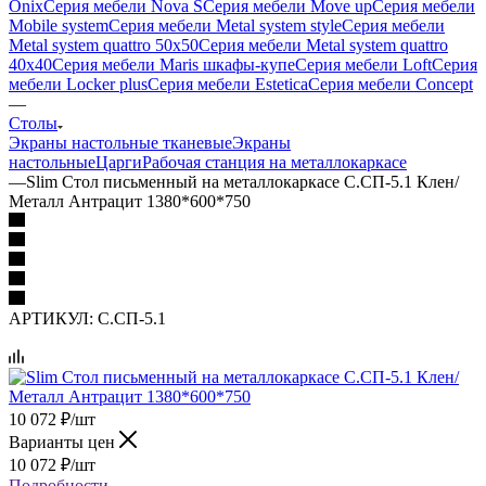
Onix
Серия мебели Nova S
Серия мебели Move up
Серия мебели
Mobile system
Серия мебели Metal system style
Серия мебели
Metal system quattro 50x50
Серия мебели Metal system quattro
40x40
Серия мебели Maris шкафы-купе
Серия мебели Loft
Серия
мебели Locker plus
Серия мебели Estetica
Серия мебели Concept
—
Столы
Экраны настольные тканевые
Экраны
настольные
Царги
Рабочая станция на металлокаркасе
—
Slim Стол письменный на металлокаркасе С.СП-5.1 Клен/
Металл Антрацит 1380*600*750
АРТИКУЛ:
С.СП-5.1
10 072
₽
/шт
Варианты цен
10 072
₽
/шт
Подробности