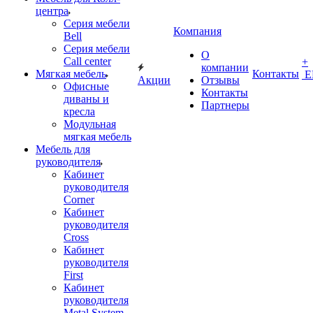
центра
Серия мебели
Компания
Bell
Серия мебели
О
Call center
+
компании
Мягкая мебель
Контакты
Е
Акции
Отзывы
Офисные
Контакты
диваны и
Партнеры
кресла
Модульная
мягкая мебель
Мебель для
руководителя
Кабинет
руководителя
Corner
Кабинет
руководителя
Cross
Кабинет
руководителя
First
Кабинет
руководителя
Metal System