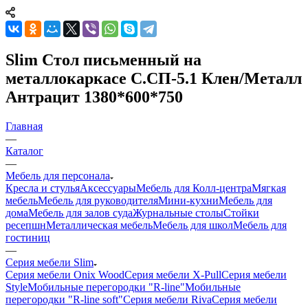
Slim Стол письменный на
металлокаркасе С.СП-5.1 Клен/Металл
Антрацит 1380*600*750
Главная
—
Каталог
—
Мебель для персонала
Кресла и стулья
Аксессуары
Мебель для Колл-центра
Мягкая
мебель
Мебель для руководителя
Мини-кухни
Мебель для
дома
Мебель для залов суда
Журнальные столы
Стойки
ресепшн
Металлическая мебель
Мебель для школ
Мебель для
гостиниц
—
Серия мебели Slim
Серия мебели Onix Wood
Серия мебели X-Pull
Серия мебели
Style
Мобильные перегородки "R-line"
Мобильные
перегородки "R-line soft"
Серия мебели Riva
Серия мебели