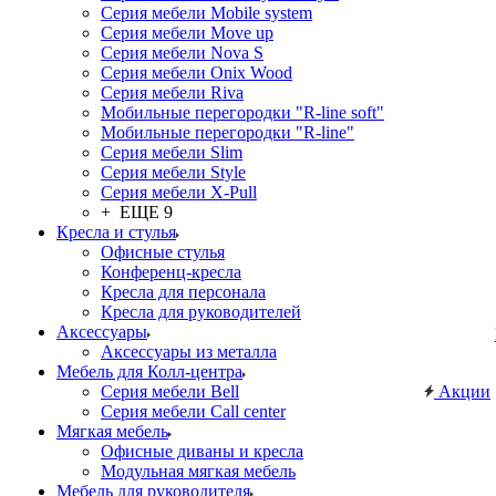
Серия мебели Mobile system
Серия мебели Move up
Серия мебели Nova S
Серия мебели Onix Wood
Серия мебели Riva
Мобильные перегородки "R-line soft"
Мобильные перегородки "R-line"
Серия мебели Slim
Серия мебели Style
Серия мебели X-Pull
+ ЕЩЕ 9
Кресла и стулья
Офисные стулья
Конференц-кресла
Кресла для персонала
Кресла для руководителей
Аксессуары
Аксессуары из металла
Мебель для Колл-центра
Серия мебели Bell
Акции
Серия мебели Call center
Мягкая мебель
Офисные диваны и кресла
Модульная мягкая мебель
Мебель для руководителя