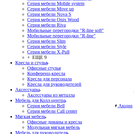
Серия мебели Mobile system
Серия мебели Move up
Серия мебели Nova S
Серия мебели Onix Wood
Серия мебели Riva
Мобильные перегородки "R-line soft"
Мобильные перегородки "R-line"
Серия мебели Slim
Серия мебели Style
Серия мебели X-Pull
+ ЕЩЕ 9
Кресла и стулья
Офисные стулья
Конференц-кресла
Кресла для персонала
Кресла для руководителей
Аксессуары
Аксессуары из металла
Мебель для Колл-центра
Серия мебели Bell
Акции
Серия мебели Call center
Мягкая мебель
Офисные диваны и кресла
Модульная мягкая мебель
Мебель для руководителя