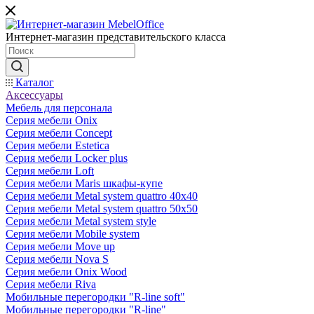
Интернет-магазин представительского класса
Каталог
Аксессуары
Мебель для персонала
Серия мебели Onix
Серия мебели Concept
Серия мебели Estetica
Серия мебели Locker plus
Серия мебели Loft
Серия мебели Maris шкафы-купе
Серия мебели Metal system quattro 40x40
Серия мебели Metal system quattro 50x50
Серия мебели Metal system style
Серия мебели Mobile system
Серия мебели Move up
Серия мебели Nova S
Серия мебели Onix Wood
Серия мебели Riva
Мобильные перегородки "R-line soft"
Мобильные перегородки "R-line"