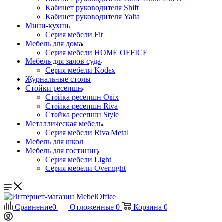
Кабинет руководителя Shift
Кабинет руководителя Yalta
Мини-кухни
Серия мебели Fit
Мебель для дома
Серия мебели HOME OFFICE
Мебель для залов суда
Серия мебели Kodex
Журнальные столы
Стойки ресепшн
Стойка ресепшн Onix
Стойка ресепшн Riva
Стойка ресепшн Style
Металлическая мебель
Серия мебели Riva Metal
Мебель для школ
Мебель для гостиниц
Серия мебели Light
Серия мебели Overnight
Сравнение
0
Отложенные
0
Корзина
0