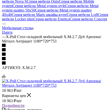
мебели Nova S
Серия мебели Onix
Серия мебели Mobile
system
Серия мебели Metal system style
Серия мебели Metal
system quattro 50x50
Серия мебели Metal system quattro
40x40
Серия мебели Maris шкафы-купе
Серия мебели Loft
Серия
мебели Locker plus
Серия мебели Estetica
Серия мебели Concept
—
Мобильные столы
Царги
—
X-Pull Стол складной мобильный X.M-2.7 Дуб Аризона/
Металл Антрацит 1180*720*753
АРТИКУЛ:
X.M-2.7
18 963
₽
/шт
Варианты цен
18 963
₽
/шт
Подробности
Рассчитать доставку