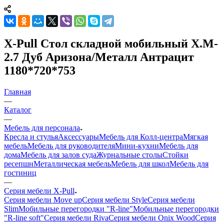
X-Pull Стол складной мобильный X.M-
2.7 Дуб Аризона/Металл Антрацит
1180*720*753
Главная
—
Каталог
—
Мебель для персонала
Кресла и стулья
Аксессуары
Мебель для Колл-центра
Мягкая
мебель
Мебель для руководителя
Мини-кухни
Мебель для
дома
Мебель для залов суда
Журнальные столы
Стойки
ресепшн
Металлическая мебель
Мебель для школ
Мебель для
гостиниц
—
Серия мебели X-Pull
Серия мебели Move up
Серия мебели Style
Серия мебели
Slim
Мобильные перегородки "R-line"
Мобильные перегородки
"R-line soft"
Серия мебели Riva
Серия мебели Onix Wood
Серия