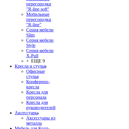
перегородки
"R-line soft"
Мобильные
перегородки
"R-line"
Серия мебели
Slim
Серия мебели
Style
Серия мебели
X-Pull
+ ЕЩЕ 9
Кресла и стулья
Офисные
стулья
Конференц-
кресла
Кресла для
персонала
Кресла для
руководителей
Аксессуары
Аксессуары из
металла
Мебель для Колл-