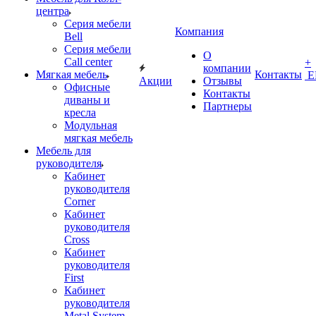
центра
Серия мебели
Компания
Bell
Серия мебели
О
Call center
+
компании
Мягкая мебель
Контакты
Е
Акции
Отзывы
Офисные
Контакты
диваны и
Партнеры
кресла
Модульная
мягкая мебель
Мебель для
руководителя
Кабинет
руководителя
Corner
Кабинет
руководителя
Cross
Кабинет
руководителя
First
Кабинет
руководителя
Metal System