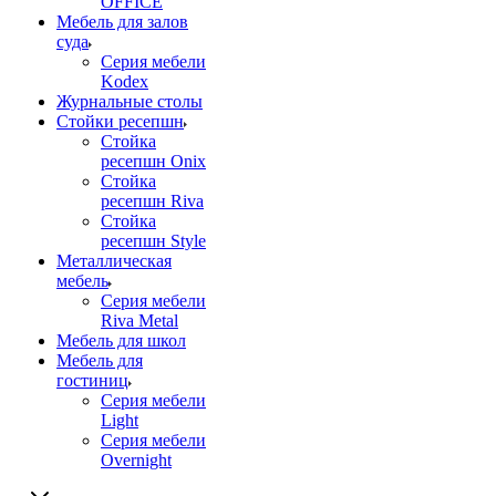
OFFICE
Мебель для залов
суда
Серия мебели
Kodex
Журнальные столы
Стойки ресепшн
Стойка
ресепшн Onix
Стойка
ресепшн Riva
Стойка
ресепшн Style
Металлическая
мебель
Серия мебели
Riva Metal
Мебель для школ
Мебель для
гостиниц
Серия мебели
Light
Серия мебели
Overnight