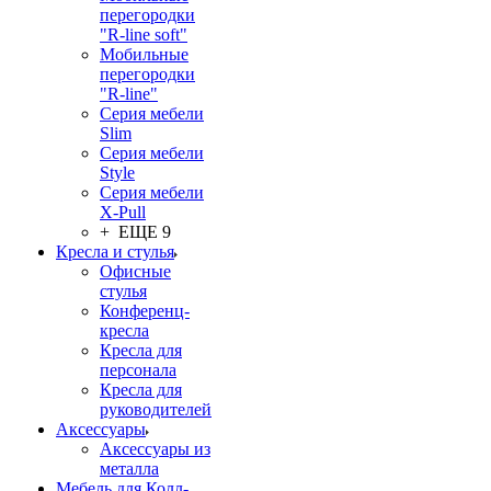
перегородки
"R-line soft"
Мобильные
перегородки
"R-line"
Серия мебели
Slim
Серия мебели
Style
Серия мебели
X-Pull
+ ЕЩЕ 9
Кресла и стулья
Офисные
стулья
Конференц-
кресла
Кресла для
персонала
Кресла для
руководителей
Аксессуары
Аксессуары из
металла
Мебель для Колл-