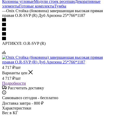
Колонны угловые
Модули стоек ресепшн
Декоративные
элементы
Готовые комплекты
Тумбы
—
Onix Стойка (боковина) завершающая высокая прямая
правая O.R-SVP (R) Дуб Аризона 25*766*1187
АРТИКУЛ:
O.R-SVP (R)
4 717
₽
/шт
Варианты цен
4 717
₽
/шт
Подробности
Рассчитать доставку
Самовывоз сегодня - бесплатно
Доставка завтра - 800 ₽
Характеристики
Вес в КГ