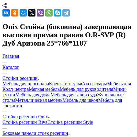
Onix Стойка (боковина) завершающая
высокая прямая правая O.R-SVP (R)
Дуб Аризона 25*766*1187
Главная
—
Каталог
—
Стойки ресепшн
Мебель для персонала
Кресла и стулья
Аксессуары
Мебель для
Колл-центра
Мягкая мебель
Мебель для руководителя
Мини-
кухни
Мебель для дома
Мебель для залов суда
Журнальные
столы
Металлическая мебель
Мебель для школ
Мебель для
гостиниц
—
Стойка ресепшн Onix
Стойка ресепшн Riva
Стойка ресепшн Style
—
Боковые панели стоек ресепшн