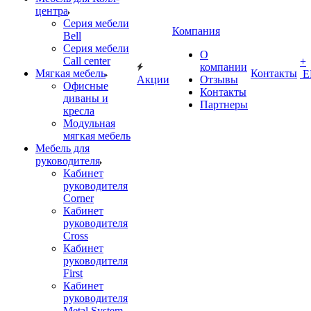
центра
Серия мебели
Компания
Bell
Серия мебели
О
Call center
+
компании
Мягкая мебель
Контакты
Е
Акции
Отзывы
Офисные
Контакты
диваны и
Партнеры
кресла
Модульная
мягкая мебель
Мебель для
руководителя
Кабинет
руководителя
Corner
Кабинет
руководителя
Cross
Кабинет
руководителя
First
Кабинет
руководителя
Metal System