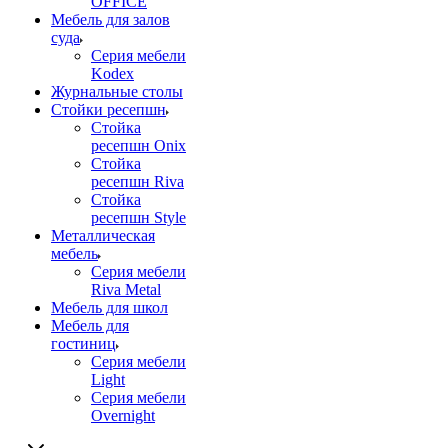
OFFICE
Мебель для залов
суда
Серия мебели
Kodex
Журнальные столы
Стойки ресепшн
Стойка
ресепшн Onix
Стойка
ресепшн Riva
Стойка
ресепшн Style
Металлическая
мебель
Серия мебели
Riva Metal
Мебель для школ
Мебель для
гостиниц
Серия мебели
Light
Серия мебели
Overnight