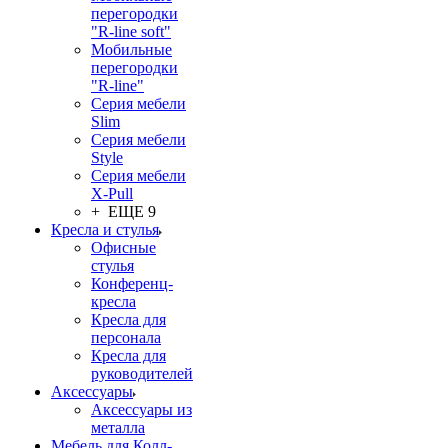
перегородки
"R-line soft"
Мобильные
перегородки
"R-line"
Серия мебели
Slim
Серия мебели
Style
Серия мебели
X-Pull
+ ЕЩЕ 9
Кресла и стулья
Офисные
стулья
Конференц-
кресла
Кресла для
персонала
Кресла для
руководителей
Аксессуары
Аксессуары из
металла
Мебель для Колл-