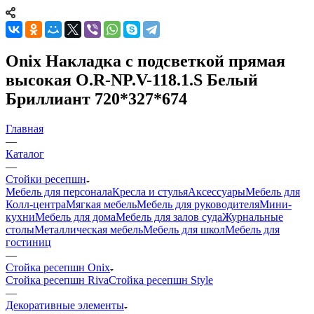
Onix Накладка с подсветкой прямая
высокая O.R-NP.V-118.1.S Белый
Бриллиант 720*327*674
Главная
—
Каталог
—
Стойки ресепшн
Мебель для персонала
Кресла и стулья
Аксессуары
Мебель для
Колл-центра
Мягкая мебель
Мебель для руководителя
Мини-
кухни
Мебель для дома
Мебель для залов суда
Журнальные
столы
Металлическая мебель
Мебель для школ
Мебель для
гостиниц
—
Стойка ресепшн Onix
Стойка ресепшн Riva
Стойка ресепшн Style
—
Декоративные элементы