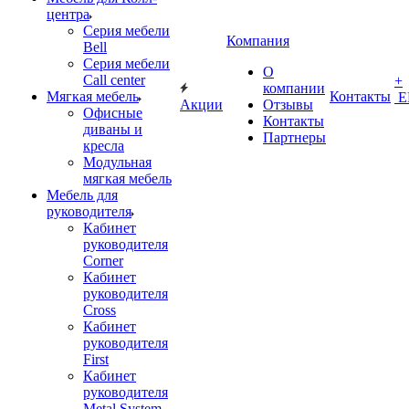
центра
Серия мебели
Компания
Bell
Серия мебели
О
Call center
+
компании
Мягкая мебель
Контакты
Е
Акции
Отзывы
Офисные
Контакты
диваны и
Партнеры
кресла
Модульная
мягкая мебель
Мебель для
руководителя
Кабинет
руководителя
Corner
Кабинет
руководителя
Cross
Кабинет
руководителя
First
Кабинет
руководителя
Metal System