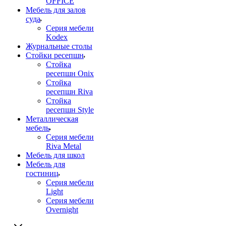
OFFICE
Мебель для залов
суда
Серия мебели
Kodex
Журнальные столы
Стойки ресепшн
Стойка
ресепшн Onix
Стойка
ресепшн Riva
Стойка
ресепшн Style
Металлическая
мебель
Серия мебели
Riva Metal
Мебель для школ
Мебель для
гостиниц
Серия мебели
Light
Серия мебели
Overnight