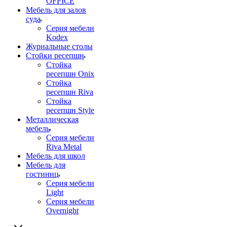
OFFICE
Мебель для залов
суда
Серия мебели
Kodex
Журнальные столы
Стойки ресепшн
Стойка
ресепшн Onix
Стойка
ресепшн Riva
Стойка
ресепшн Style
Металлическая
мебель
Серия мебели
Riva Metal
Мебель для школ
Мебель для
гостиниц
Серия мебели
Light
Серия мебели
Overnight