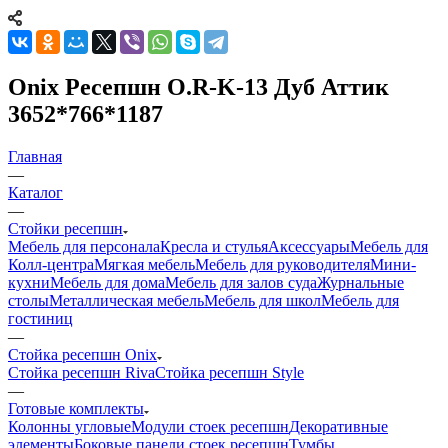
Onix Ресепшн O.R-K-13 Дуб Аттик
3652*766*1187
Главная
—
Каталог
—
Стойки ресепшн
Мебель для персонала
Кресла и стулья
Аксессуары
Мебель для
Колл-центра
Мягкая мебель
Мебель для руководителя
Мини-
кухни
Мебель для дома
Мебель для залов суда
Журнальные
столы
Металлическая мебель
Мебель для школ
Мебель для
гостиниц
—
Стойка ресепшн Onix
Стойка ресепшн Riva
Стойка ресепшн Style
—
Готовые комплекты
Колонны угловые
Модули стоек ресепшн
Декоративные
элементы
Боковые панели стоек ресепшн
Тумбы