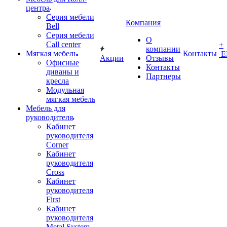
центра
Серия мебели
Компания
Bell
Серия мебели
О
Call center
+
компании
Мягкая мебель
Контакты
Е
Акции
Отзывы
Офисные
Контакты
диваны и
Партнеры
кресла
Модульная
мягкая мебель
Мебель для
руководителя
Кабинет
руководителя
Corner
Кабинет
руководителя
Cross
Кабинет
руководителя
First
Кабинет
руководителя
Metal System