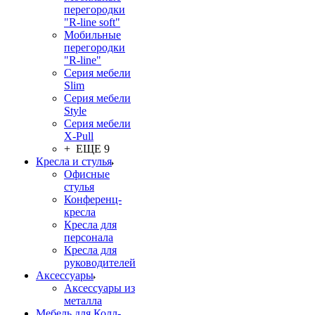
перегородки
"R-line soft"
Мобильные
перегородки
"R-line"
Серия мебели
Slim
Серия мебели
Style
Серия мебели
X-Pull
+ ЕЩЕ 9
Кресла и стулья
Офисные
стулья
Конференц-
кресла
Кресла для
персонала
Кресла для
руководителей
Аксессуары
Аксессуары из
металла
Мебель для Колл-