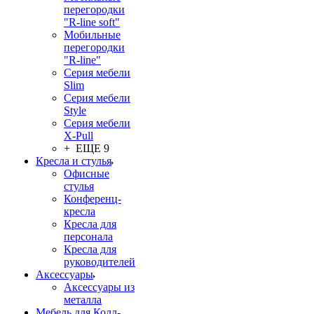
перегородки
"R-line soft"
Мобильные
перегородки
"R-line"
Серия мебели
Slim
Серия мебели
Style
Серия мебели
X-Pull
+ ЕЩЕ 9
Кресла и стулья
Офисные
стулья
Конференц-
кресла
Кресла для
персонала
Кресла для
руководителей
Аксессуары
Аксессуары из
металла
Мебель для Колл-