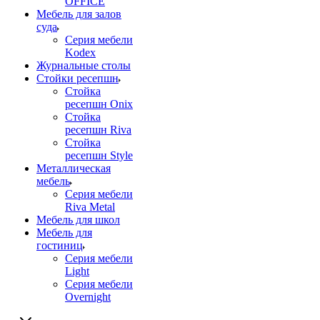
OFFICE
Мебель для залов
суда
Серия мебели
Kodex
Журнальные столы
Стойки ресепшн
Стойка
ресепшн Onix
Стойка
ресепшн Riva
Стойка
ресепшн Style
Металлическая
мебель
Серия мебели
Riva Metal
Мебель для школ
Мебель для
гостиниц
Серия мебели
Light
Серия мебели
Overnight