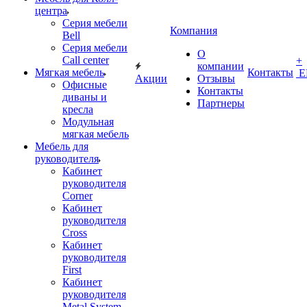
центра
Серия мебели
Компания
Bell
Серия мебели
О
Call center
+
компании
Мягкая мебель
Контакты
Е
Акции
Отзывы
Офисные
Контакты
диваны и
Партнеры
кресла
Модульная
мягкая мебель
Мебель для
руководителя
Кабинет
руководителя
Corner
Кабинет
руководителя
Cross
Кабинет
руководителя
First
Кабинет
руководителя
Metal System