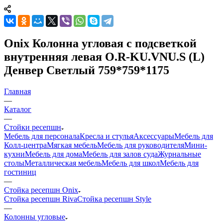
Onix Колонна угловая с подсветкой
внутренняя левая O.R-KU.VNU.S (L)
Денвер Светлый 759*759*1175
Главная
—
Каталог
—
Стойки ресепшн
Мебель для персонала
Кресла и стулья
Аксессуары
Мебель для
Колл-центра
Мягкая мебель
Мебель для руководителя
Мини-
кухни
Мебель для дома
Мебель для залов суда
Журнальные
столы
Металлическая мебель
Мебель для школ
Мебель для
гостиниц
—
Стойка ресепшн Onix
Стойка ресепшн Riva
Стойка ресепшн Style
—
Колонны угловые