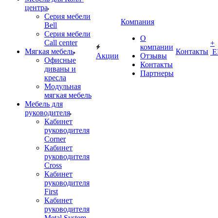
центра
Серия мебели
Компания
Bell
Серия мебели
О
Call center
+
компании
Мягкая мебель
Контакты
Е
Акции
Отзывы
Офисные
Контакты
диваны и
Партнеры
кресла
Модульная
мягкая мебель
Мебель для
руководителя
Кабинет
руководителя
Corner
Кабинет
руководителя
Cross
Кабинет
руководителя
First
Кабинет
руководителя
Metal System