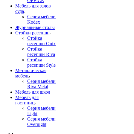
OFFICE
Мебель для залов
суда
Серия мебели
Kodex
Журнальные столы
Стойки ресепшн
Стойка
ресепшн Onix
Стойка
ресепшн Riva
Стойка
ресепшн Style
Металлическая
мебель
Серия мебели
Riva Metal
Мебель для школ
Мебель для
гостиниц
Серия мебели
Light
Серия мебели
Overnight