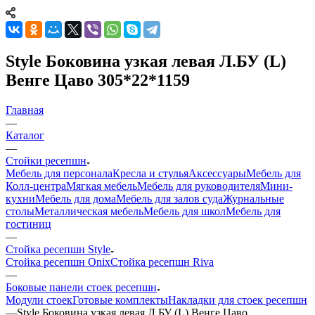
Style Боковина узкая левая Л.БУ (L)
Венге Цаво 305*22*1159
Главная
—
Каталог
—
Стойки ресепшн
Мебель для персонала
Кресла и стулья
Аксессуары
Мебель для
Колл-центра
Мягкая мебель
Мебель для руководителя
Мини-
кухни
Мебель для дома
Мебель для залов суда
Журнальные
столы
Металлическая мебель
Мебель для школ
Мебель для
гостиниц
—
Стойка ресепшн Style
Стойка ресепшн Onix
Стойка ресепшн Riva
—
Боковые панели стоек ресепшн
Модули стоек
Готовые комплекты
Накладки для стоек ресепшн
—
Style Боковина узкая левая Л.БУ (L) Венге Цаво