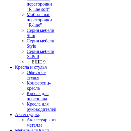
перегородки
"R-line soft"
Мобильные
перегородки
"R-line"
Серия мебели
Slim
Серия мебели
Style
Серия мебели
X-Pull
+ ЕЩЕ 9
Кресла и стулья
Офисные
стулья
Конференц-
кресла
Кресла для
персонала
Кресла для
руководителей
Аксессуары
Аксессуары из
металла
Мебель для Колл-