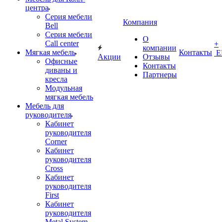
центра
Серия мебели
Компания
Bell
Серия мебели
О
Call center
+
компании
Мягкая мебель
Контакты
Е
Акции
Отзывы
Офисные
Контакты
диваны и
Партнеры
кресла
Модульная
мягкая мебель
Мебель для
руководителя
Кабинет
руководителя
Corner
Кабинет
руководителя
Cross
Кабинет
руководителя
First
Кабинет
руководителя
Metal System