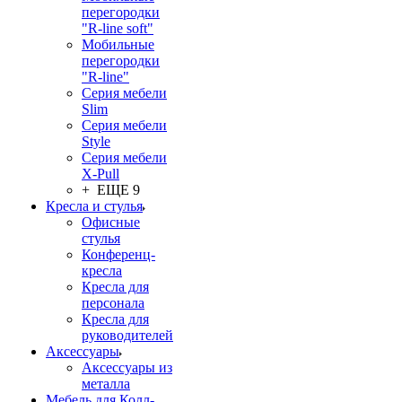
перегородки
"R-line soft"
Мобильные
перегородки
"R-line"
Серия мебели
Slim
Серия мебели
Style
Серия мебели
X-Pull
+ ЕЩЕ 9
Кресла и стулья
Офисные
стулья
Конференц-
кресла
Кресла для
персонала
Кресла для
руководителей
Аксессуары
Аксессуары из
металла
Мебель для Колл-