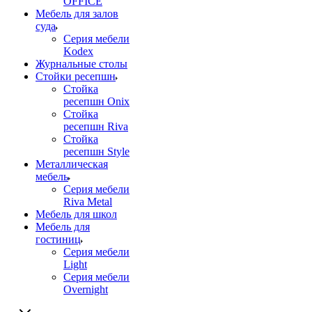
OFFICE
Мебель для залов
суда
Серия мебели
Kodex
Журнальные столы
Стойки ресепшн
Стойка
ресепшн Onix
Стойка
ресепшн Riva
Стойка
ресепшн Style
Металлическая
мебель
Серия мебели
Riva Metal
Мебель для школ
Мебель для
гостиниц
Серия мебели
Light
Серия мебели
Overnight