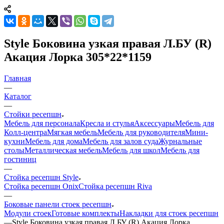
Style Боковина узкая правая Л.БУ (R)
Акация Лорка 305*22*1159
Главная
—
Каталог
—
Стойки ресепшн
Мебель для персонала
Кресла и стулья
Аксессуары
Мебель для
Колл-центра
Мягкая мебель
Мебель для руководителя
Мини-
кухни
Мебель для дома
Мебель для залов суда
Журнальные
столы
Металлическая мебель
Мебель для школ
Мебель для
гостиниц
—
Стойка ресепшн Style
Стойка ресепшн Onix
Стойка ресепшн Riva
—
Боковые панели стоек ресепшн
Модули стоек
Готовые комплекты
Накладки для стоек ресепшн
—
Style Боковина узкая правая Л.БУ (R) Акация Лорка