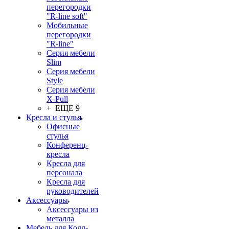
перегородки
"R-line soft"
Мобильные
перегородки
"R-line"
Серия мебели
Slim
Серия мебели
Style
Серия мебели
X-Pull
+ ЕЩЕ 9
Кресла и стулья
Офисные
стулья
Конференц-
кресла
Кресла для
персонала
Кресла для
руководителей
Аксессуары
Аксессуары из
металла
Мебель для Колл-