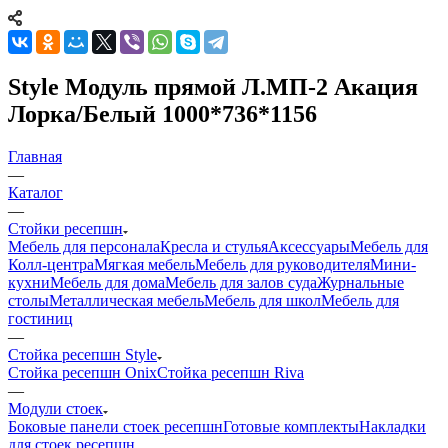
Style Модуль прямой Л.МП-2 Акация
Лорка/Белый 1000*736*1156
Главная
—
Каталог
—
Стойки ресепшн
Мебель для персонала
Кресла и стулья
Аксессуары
Мебель для
Колл-центра
Мягкая мебель
Мебель для руководителя
Мини-
кухни
Мебель для дома
Мебель для залов суда
Журнальные
столы
Металлическая мебель
Мебель для школ
Мебель для
гостиниц
—
Стойка ресепшн Style
Стойка ресепшн Onix
Стойка ресепшн Riva
—
Модули стоек
Боковые панели стоек ресепшн
Готовые комплекты
Накладки
для стоек ресепшн