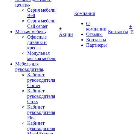
центра
Серия мебели
Компания
Bell
Серия мебели
О
Call center
+
компании
Мягкая мебель
Контакты
Е
Акции
Отзывы
Офисные
Контакты
диваны и
Партнеры
кресла
Модульная
мягкая мебель
Мебель для
руководителя
Кабинет
руководителя
Corner
Кабинет
руководителя
Cross
Кабинет
руководителя
First
Кабинет
руководителя
Metal System