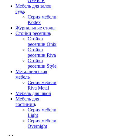
OFFICE
Мебель для залов
суда
Серия мебели
Kodex
Журнальные столы
Стойки ресепшн
Стойка
ресепшн Onix
Стойка
ресепшн Riva
Стойка
ресепшн Style
Металлическая
мебель
Серия мебели
Riva Metal
Мебель для школ
Мебель для
гостиниц
Серия мебели
Light
Серия мебели
Overnight