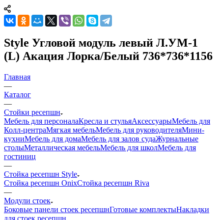
Style Угловой модуль левый Л.УМ-1
(L) Акация Лорка/Белый 736*736*1156
Главная
—
Каталог
—
Стойки ресепшн
Мебель для персонала
Кресла и стулья
Аксессуары
Мебель для
Колл-центра
Мягкая мебель
Мебель для руководителя
Мини-
кухни
Мебель для дома
Мебель для залов суда
Журнальные
столы
Металлическая мебель
Мебель для школ
Мебель для
гостиниц
—
Стойка ресепшн Style
Стойка ресепшн Onix
Стойка ресепшн Riva
—
Модули стоек
Боковые панели стоек ресепшн
Готовые комплекты
Накладки
для стоек ресепшн