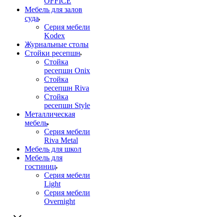
OFFICE
Мебель для залов
суда
Серия мебели
Kodex
Журнальные столы
Стойки ресепшн
Стойка
ресепшн Onix
Стойка
ресепшн Riva
Стойка
ресепшн Style
Металлическая
мебель
Серия мебели
Riva Metal
Мебель для школ
Мебель для
гостиниц
Серия мебели
Light
Серия мебели
Overnight