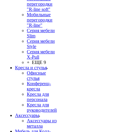
перегородки
"R-line soft"
Мобильные
перегородки
"R-line"
Серия мебели
Slim
Серия мебели
Style
Серия мебели
X-Pull
+ ЕЩЕ 9
Кресла и стулья
Офисные
стулья
Конференц-
кресла
Кресла для
персонала
Кресла для
руководителей
Аксессуары
Аксессуары из
металла
Мебель для Колл-