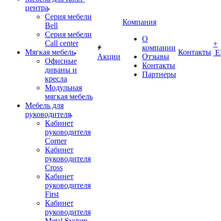
центра
Серия мебели
Компания
Bell
Серия мебели
О
Call center
+
компании
Мягкая мебель
Контакты
Е
Акции
Отзывы
Офисные
Контакты
диваны и
Партнеры
кресла
Модульная
мягкая мебель
Мебель для
руководителя
Кабинет
руководителя
Corner
Кабинет
руководителя
Cross
Кабинет
руководителя
First
Кабинет
руководителя
Metal System