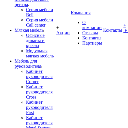
центра
Серия мебели
Компания
Bell
Серия мебели
О
Call center
+
компании
Мягкая мебель
Контакты
Е
Акции
Отзывы
Офисные
Контакты
диваны и
Партнеры
кресла
Модульная
мягкая мебель
Мебель для
руководителя
Кабинет
руководителя
Corner
Кабинет
руководителя
Cross
Кабинет
руководителя
First
Кабинет
руководителя
Metal System