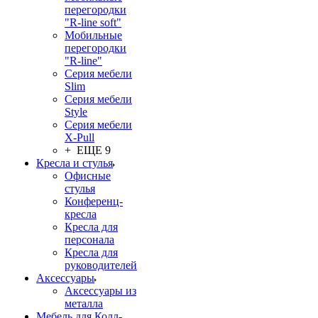
перегородки
"R-line soft"
Мобильные
перегородки
"R-line"
Серия мебели
Slim
Серия мебели
Style
Серия мебели
X-Pull
+ ЕЩЕ 9
Кресла и стулья
Офисные
стулья
Конференц-
кресла
Кресла для
персонала
Кресла для
руководителей
Аксессуары
Аксессуары из
металла
Мебель для Колл-