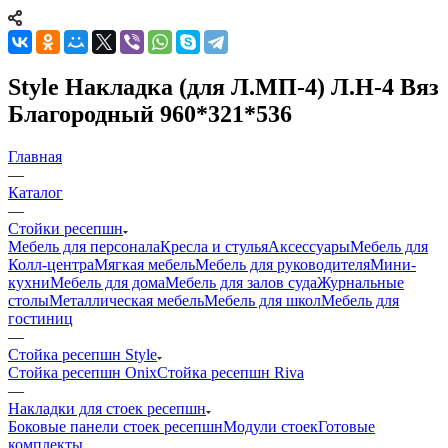
Style Накладка (для Л.МП-4) Л.Н-4 Вяз
Благородный 960*321*536
Главная
—
Каталог
—
Стойки ресепшн
Мебель для персонала
Кресла и стулья
Аксессуары
Мебель для
Колл-центра
Мягкая мебель
Мебель для руководителя
Мини-
кухни
Мебель для дома
Мебель для залов суда
Журнальные
столы
Металлическая мебель
Мебель для школ
Мебель для
гостиниц
—
Стойка ресепшн Style
Стойка ресепшн Onix
Стойка ресепшн Riva
—
Накладки для стоек ресепшн
Боковые панели стоек ресепшн
Модули стоек
Готовые
комплекты