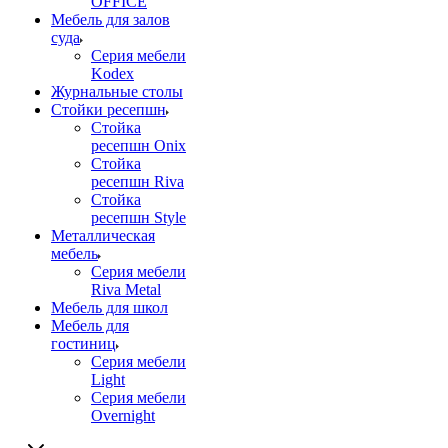
OFFICE
Мебель для залов
суда
Серия мебели
Kodex
Журнальные столы
Стойки ресепшн
Стойка
ресепшн Onix
Стойка
ресепшн Riva
Стойка
ресепшн Style
Металлическая
мебель
Серия мебели
Riva Metal
Мебель для школ
Мебель для
гостиниц
Серия мебели
Light
Серия мебели
Overnight