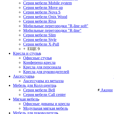
Серия мебели Mobile system
Серия мебели Move up
Серия мебели Nova S
Серия мебели Onix Wood
Серия мебели Riva
Мобильные перегородки "R-line soft"
Мобильные перегородки "R-line"
Серия мебели Slim
Серия мебели Style
Серия мебели X-Pull
+ ЕЩЕ 9
Кресла и стулья
Офисные стулья
Конференц-кресла
Кресла для персонала
Кресла для руководителей
Аксессуары
Аксессуары из металла
Мебель для Колл-центра
Серия мебели Bell
Акции
Серия мебели Call center
Мягкая мебель
Офисные диваны и кресла
Модульная мягкая мебель
Мебель для руководителя