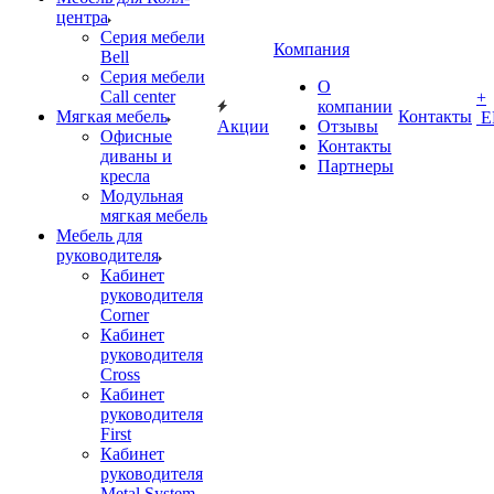
центра
Серия мебели
Компания
Bell
Серия мебели
О
Call center
+
компании
Мягкая мебель
Контакты
Е
Акции
Отзывы
Офисные
Контакты
диваны и
Партнеры
кресла
Модульная
мягкая мебель
Мебель для
руководителя
Кабинет
руководителя
Corner
Кабинет
руководителя
Cross
Кабинет
руководителя
First
Кабинет
руководителя
Metal System