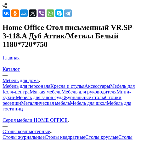
Home Office Стол письменный VR.SP-
3-118.A Дуб Аттик/Металл Белый
1180*720*750
Главная
—
Каталог
—
Мебель для дома
Мебель для персонала
Кресла и стулья
Аксессуары
Мебель для
Колл-центра
Мягкая мебель
Мебель для руководителя
Мини-
кухни
Мебель для залов суда
Журнальные столы
Стойки
ресепшн
Металлическая мебель
Мебель для школ
Мебель для
гостиниц
—
Серия мебели HOME OFFICE
—
Столы компьютерные
Столы журнальные
Столы квадратные
Столы круглые
Столы