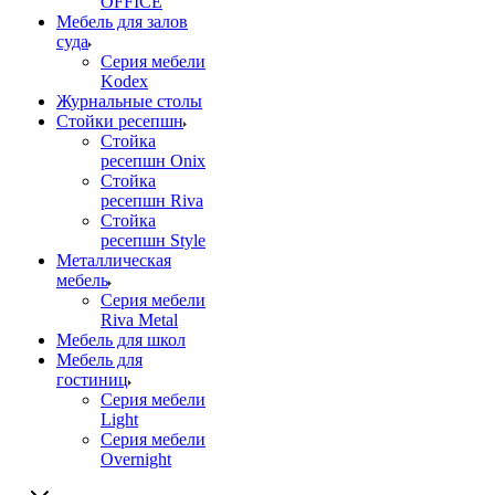
OFFICE
Мебель для залов
суда
Серия мебели
Kodex
Журнальные столы
Стойки ресепшн
Стойка
ресепшн Onix
Стойка
ресепшн Riva
Стойка
ресепшн Style
Металлическая
мебель
Серия мебели
Riva Metal
Мебель для школ
Мебель для
гостиниц
Серия мебели
Light
Серия мебели
Overnight