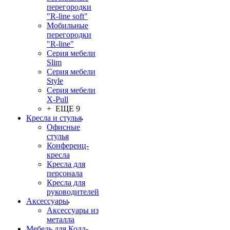
перегородки
"R-line soft"
Мобильные
перегородки
"R-line"
Серия мебели
Slim
Серия мебели
Style
Серия мебели
X-Pull
+ ЕЩЕ 9
Кресла и стулья
Офисные
стулья
Конференц-
кресла
Кресла для
персонала
Кресла для
руководителей
Аксессуары
Аксессуары из
металла
Мебель для Колл-