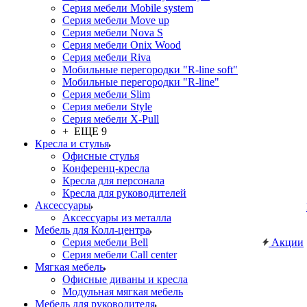
Серия мебели Mobile system
Серия мебели Move up
Серия мебели Nova S
Серия мебели Onix Wood
Серия мебели Riva
Мобильные перегородки "R-line soft"
Мобильные перегородки "R-line"
Серия мебели Slim
Серия мебели Style
Серия мебели X-Pull
+ ЕЩЕ 9
Кресла и стулья
Офисные стулья
Конференц-кресла
Кресла для персонала
Кресла для руководителей
Аксессуары
Аксессуары из металла
Мебель для Колл-центра
Серия мебели Bell
Акции
Серия мебели Call center
Мягкая мебель
Офисные диваны и кресла
Модульная мягкая мебель
Мебель для руководителя