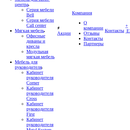
центра
Серия мебели
Компания
Bell
Серия мебели
О
Call center
+
компании
Мягкая мебель
Контакты
Е
Акции
Отзывы
Офисные
Контакты
диваны и
Партнеры
кресла
Модульная
мягкая мебель
Мебель для
руководителя
Кабинет
руководителя
Corner
Кабинет
руководителя
Cross
Кабинет
руководителя
First
Кабинет
руководителя
Metal System