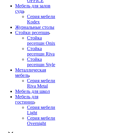
OFFICE
Мебель для залов
суда
Серия мебели
Kodex
Журнальные столы
Стойки ресепшн
Стойка
ресепшн Onix
Стойка
ресепшн Riva
Стойка
ресепшн Style
Металлическая
мебель
Серия мебели
Riva Metal
Мебель для школ
Мебель для
гостиниц
Серия мебели
Light
Серия мебели
Overnight