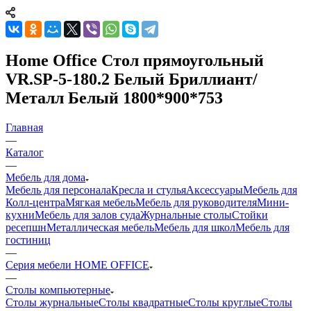
Home Office Стол прямоугольный
VR.SP-5-180.2 Белый Бриллиант/
Металл Белый 1800*900*753
Главная
—
Каталог
—
Мебель для дома
Мебель для персонала
Кресла и стулья
Аксессуары
Мебель для
Колл-центра
Мягкая мебель
Мебель для руководителя
Мини-
кухни
Мебель для залов суда
Журнальные столы
Стойки
ресепшн
Металлическая мебель
Мебель для школ
Мебель для
гостиниц
—
Серия мебели HOME OFFICE
—
Столы компьютерные
Столы журнальные
Столы квадратные
Столы круглые
Столы