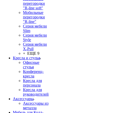
перегородки
"R-line soft"
Мобильные
перегородки
"R-line"
Серия мебели
Slim
Серия мебели
Style
Серия мебели
X-Pull
+ ЕЩЕ 9
Кресла и стулья
Офисные
стулья
Конференц-
кресла
Кресла для
персонала
Кресла для
руководителей
Аксессуары
Аксессуары из
металла
Мебель для Колл-