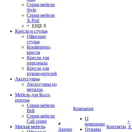
Серия мебели
Style
Серия мебели
X-Pull
+ ЕЩЕ 9
Кресла и стулья
Офисные
стулья
Конференц-
кресла
Кресла для
персонала
Кресла для
руководителей
Аксессуары
Аксессуары из
металла
Мебель для Колл-
центра
Серия мебели
Компания
Bell
Серия мебели
О
Call center
+
компании
Мягкая мебель
Контакты
Е
Акции
Отзывы
Офисные