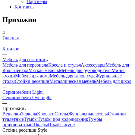
Партнеры
Контакты
Прихожии
4
Главная
—
Каталог
—
Мебель для гостиниц
Мебель для персонала
Кресла и стулья
Аксессуары
Мебель для
Колл-центра
Мягкая мебель
Мебель для руководителя
Мини-
кухни
Мебель для дома
Мебель для залов суда
Журнальные
столы
Стойки ресепшн
Металлическая мебель
Мебель для школ
—
Серия мебели Light
Серия мебели Overnight
—
Прихожии
Вешалки
Зеркала
Кровати
Столы
Журнальные столы
Столики
туалетные
Тумбы
Тумбы под холодильник
Тумбы
прикроватные
Шкафы
Шкафы-купе
Стойка ресепшн Style