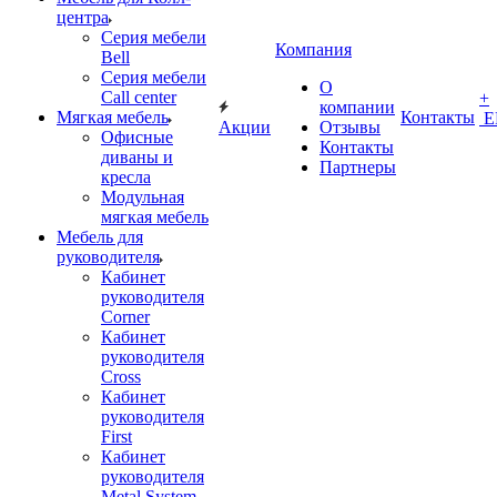
центра
Серия мебели
Компания
Bell
Серия мебели
О
Call center
+
компании
Мягкая мебель
Контакты
Е
Акции
Отзывы
Офисные
Контакты
диваны и
Партнеры
кресла
Модульная
мягкая мебель
Мебель для
руководителя
Кабинет
руководителя
Corner
Кабинет
руководителя
Cross
Кабинет
руководителя
First
Кабинет
руководителя
Metal System