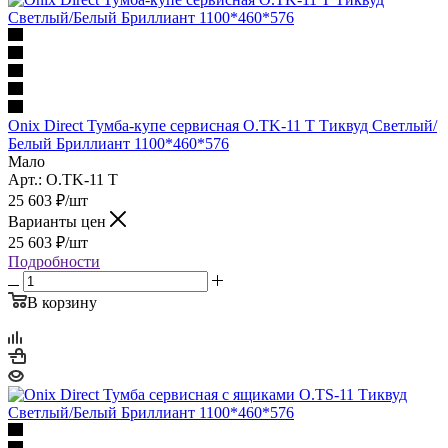
Onix Direct Тумба-купе сервисная O.TK-11 T Тиквуд Светлый/
Белый Бриллиант 1100*460*576
Мало
Арт.: O.TK-11 T
25 603
₽
/шт
Варианты цен
25 603
₽
/шт
Подробности
В корзину