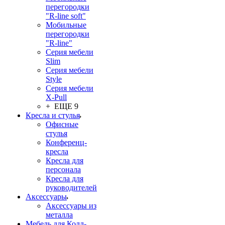
перегородки
"R-line soft"
Мобильные
перегородки
"R-line"
Серия мебели
Slim
Серия мебели
Style
Серия мебели
X-Pull
+ ЕЩЕ 9
Кресла и стулья
Офисные
стулья
Конференц-
кресла
Кресла для
персонала
Кресла для
руководителей
Аксессуары
Аксессуары из
металла
Мебель для Колл-