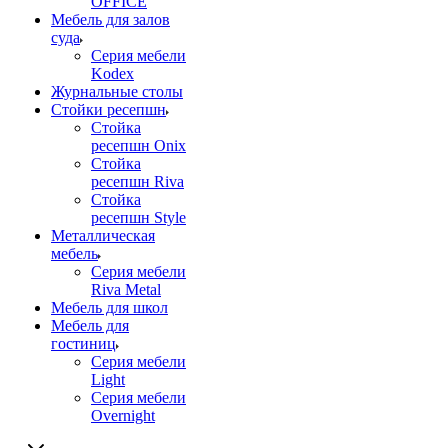
OFFICE
Мебель для залов
суда
Серия мебели
Kodex
Журнальные столы
Стойки ресепшн
Стойка
ресепшн Onix
Стойка
ресепшн Riva
Стойка
ресепшн Style
Металлическая
мебель
Серия мебели
Riva Metal
Мебель для школ
Мебель для
гостиниц
Серия мебели
Light
Серия мебели
Overnight