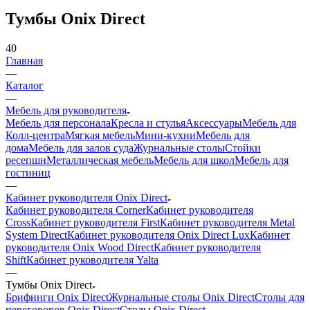
Тумбы Onix Direct
40
Главная
—
Каталог
—
Мебель для руководителя
Мебель для персонала
Кресла и стулья
Аксессуары
Мебель для
Колл-центра
Мягкая мебель
Мини-кухни
Мебель для
дома
Мебель для залов суда
Журнальные столы
Стойки
ресепшн
Металлическая мебель
Мебель для школ
Мебель для
гостиниц
—
Кабинет руководителя Onix Direct
Кабинет руководителя Corner
Кабинет руководителя
Cross
Кабинет руководителя First
Кабинет руководителя Metal
System Direct
Кабинет руководителя Onix Direct Lux
Кабинет
руководителя Onix Wood Direct
Кабинет руководителя
Shift
Кабинет руководителя Yalta
—
Тумбы Onix Direct
Брифинги Onix Direct
Журнальные столы Onix Direct
Столы для
переговоров Onix Direct
Столы Onix Direct