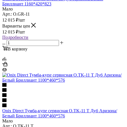
Бриллиант 1160*420*823
Мало
Арт.: O.GR-11
12 015
₽
/шт
Варианты цен
12 015
₽
/шт
Подробности
В корзину
Onix Direct Тумба-купе сервисная O.TK-11 T Дуб Аризона/
Белый Бриллиант 1100*460*576
Мало
Арт.: O.TK-11 T