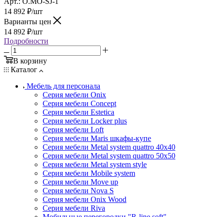
Арт.: O.MO-SJ-1
14 892
₽
/шт
Варианты цен
14 892
₽
/шт
Подробности
В корзину
Каталог
Мебель для персонала
Серия мебели Onix
Серия мебели Concept
Серия мебели Estetica
Серия мебели Locker plus
Серия мебели Loft
Серия мебели Maris шкафы-купе
Серия мебели Metal system quattro 40x40
Серия мебели Metal system quattro 50x50
Серия мебели Metal system style
Серия мебели Mobile system
Серия мебели Move up
Серия мебели Nova S
Серия мебели Onix Wood
Серия мебели Riva
Мобильные перегородки "R-line soft"