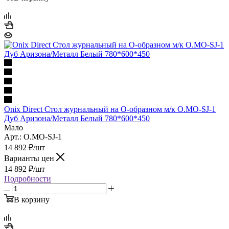
Onix Direct Стол журнальный на О-образном м/к O.MO-SJ-1
Дуб Аризона/Металл Белый 780*600*450
Мало
Арт.: O.MO-SJ-1
14 892
₽
/шт
Варианты цен
14 892
₽
/шт
Подробности
В корзину