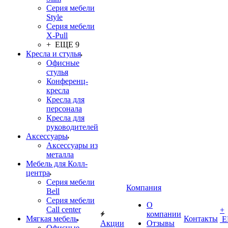
Серия мебели
Style
Серия мебели
X-Pull
+ ЕЩЕ 9
Кресла и стулья
Офисные
стулья
Конференц-
кресла
Кресла для
персонала
Кресла для
руководителей
Аксессуары
Аксессуары из
металла
Мебель для Колл-
центра
Серия мебели
Компания
Bell
Серия мебели
О
Call center
+
компании
Мягкая мебель
Контакты
Е
Акции
Отзывы
Офисные