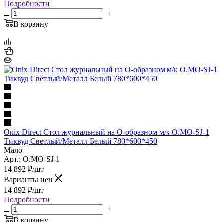
Подробности
В корзину
Onix Direct Стол журнальный на О-образном м/к O.MO-SJ-1
Тиквуд Светлый/Металл Белый 780*600*450
Мало
Арт.: O.MO-SJ-1
14 892
₽
/шт
Варианты цен
14 892
₽
/шт
Подробности
В корзину