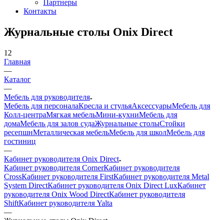
Партнеры
Контакты
Журнальные столы Onix Direct
12
Главная
—
Каталог
—
Мебель для руководителя
Мебель для персонала
Кресла и стулья
Аксессуары
Мебель для
Колл-центра
Мягкая мебель
Мини-кухни
Мебель для
дома
Мебель для залов суда
Журнальные столы
Стойки
ресепшн
Металлическая мебель
Мебель для школ
Мебель для
гостиниц
—
Кабинет руководителя Onix Direct
Кабинет руководителя Corner
Кабинет руководителя
Cross
Кабинет руководителя First
Кабинет руководителя Metal
System Direct
Кабинет руководителя Onix Direct Lux
Кабинет
руководителя Onix Wood Direct
Кабинет руководителя
Shift
Кабинет руководителя Yalta
—