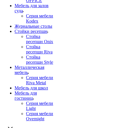
OFFICE
Мебель для залов
суда
Серия мебели
Kodex
Журнальные столы
Стойки ресепшн
Стойка
ресепшн Onix
Стойка
ресепшн Riva
Стойка
ресепшн Style
Металлическая
мебель
Серия мебели
Riva Metal
Мебель для школ
Мебель для
гостиниц
Серия мебели
Light
Серия мебели
Overnight