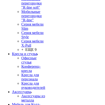
перегородки
"R-line soft"
Мобильные
перегородки
"R-line"
Серия мебели
Slim
Серия мебели
Style
Серия мебели
X-Pull
+ ЕЩЕ 9
Кресла и стулья
Офисные
стулья
Конференц-
кресла
Кресла для
персонала
Кресла для
руководителей
Аксессуары
Аксессуары из
металла
Мебель для Колл-