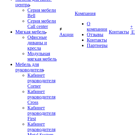
центра
Серия мебели
Компания
Bell
Серия мебели
О
Call center
+
компании
Мягкая мебель
Контакты
Е
Акции
Отзывы
Офисные
Контакты
диваны и
Партнеры
кресла
Модульная
мягкая мебель
Мебель для
руководителя
Кабинет
руководителя
Corner
Кабинет
руководителя
Cross
Кабинет
руководителя
First
Кабинет
руководителя
Metal System