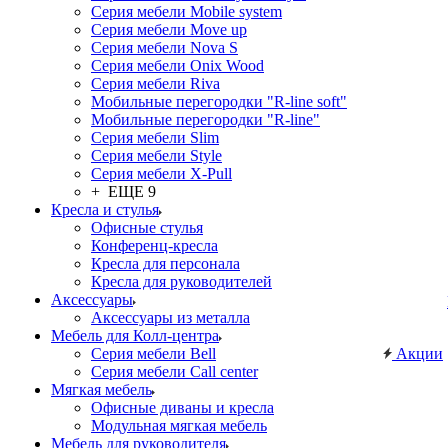
Серия мебели Mobile system
Серия мебели Move up
Серия мебели Nova S
Серия мебели Onix Wood
Серия мебели Riva
Мобильные перегородки "R-line soft"
Мобильные перегородки "R-line"
Серия мебели Slim
Серия мебели Style
Серия мебели X-Pull
+ ЕЩЕ 9
Кресла и стулья
Офисные стулья
Конференц-кресла
Кресла для персонала
Кресла для руководителей
Аксессуары
Аксессуары из металла
Мебель для Колл-центра
Серия мебели Bell
Акции
Серия мебели Call center
Мягкая мебель
Офисные диваны и кресла
Модульная мягкая мебель
Мебель для руководителя