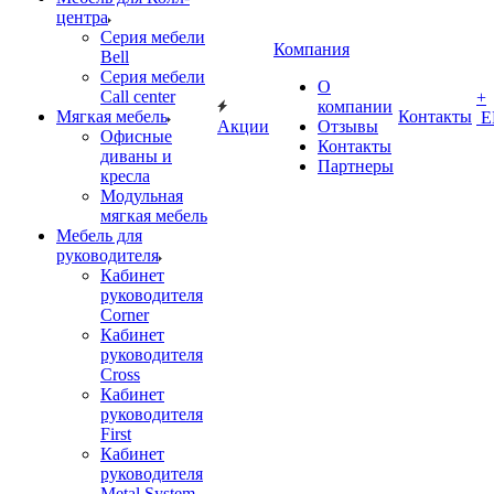
центра
Серия мебели
Компания
Bell
Серия мебели
О
Call center
+
компании
Мягкая мебель
Контакты
Е
Акции
Отзывы
Офисные
Контакты
диваны и
Партнеры
кресла
Модульная
мягкая мебель
Мебель для
руководителя
Кабинет
руководителя
Corner
Кабинет
руководителя
Cross
Кабинет
руководителя
First
Кабинет
руководителя
Metal System