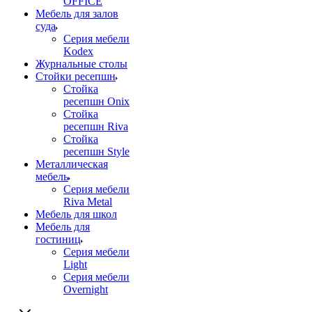
OFFICE
Мебель для залов
суда
Серия мебели
Kodex
Журнальные столы
Стойки ресепшн
Стойка
ресепшн Onix
Стойка
ресепшн Riva
Стойка
ресепшн Style
Металлическая
мебель
Серия мебели
Riva Metal
Мебель для школ
Мебель для
гостиниц
Серия мебели
Light
Серия мебели
Overnight