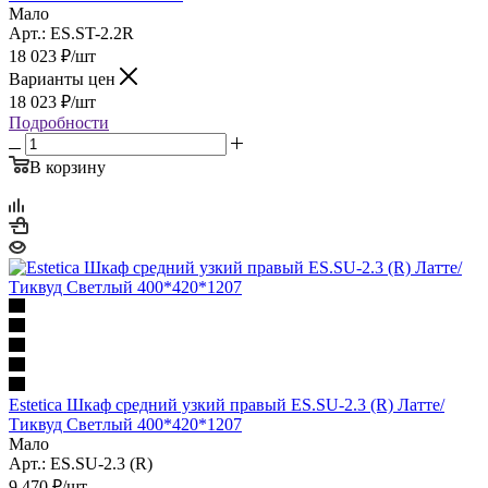
Мало
Арт.: ES.ST-2.2R
18 023
₽
/шт
Варианты цен
18 023
₽
/шт
Подробности
В корзину
Estetica Шкаф средний узкий правый ES.SU-2.3 (R) Латте/
Тиквуд Светлый 400*420*1207
Мало
Арт.: ES.SU-2.3 (R)
9 470
₽
/шт