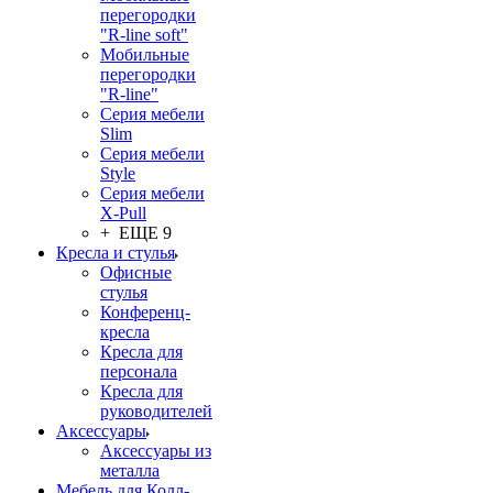
перегородки
"R-line soft"
Мобильные
перегородки
"R-line"
Серия мебели
Slim
Серия мебели
Style
Серия мебели
X-Pull
+ ЕЩЕ 9
Кресла и стулья
Офисные
стулья
Конференц-
кресла
Кресла для
персонала
Кресла для
руководителей
Аксессуары
Аксессуары из
металла
Мебель для Колл-