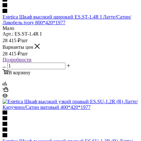
Estetica Шкаф высокий широкий ES.ST-1.4R I Латте/Сатин/
Лакобель ivory 800*420*1977
Мало
Арт.: ES.ST-1.4R I
28 415
₽
/шт
Варианты цен
28 415
₽
/шт
Подробности
В корзину