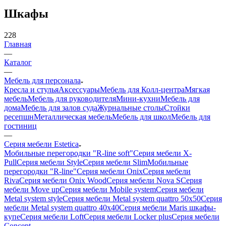
Шкафы
228
Главная
—
Каталог
—
Мебель для персонала
Кресла и стулья
Аксессуары
Мебель для Колл-центра
Мягкая
мебель
Мебель для руководителя
Мини-кухни
Мебель для
дома
Мебель для залов суда
Журнальные столы
Стойки
ресепшн
Металлическая мебель
Мебель для школ
Мебель для
гостиниц
—
Серия мебели Estetica
Мобильные перегородки "R-line soft"
Серия мебели X-
Pull
Серия мебели Style
Серия мебели Slim
Мобильные
перегородки "R-line"
Серия мебели Onix
Серия мебели
Riva
Серия мебели Onix Wood
Серия мебели Nova S
Серия
мебели Move up
Серия мебели Mobile system
Серия мебели
Metal system style
Серия мебели Metal system quattro 50x50
Серия
мебели Metal system quattro 40x40
Серия мебели Maris шкафы-
купе
Серия мебели Loft
Серия мебели Locker plus
Серия мебели
Concept