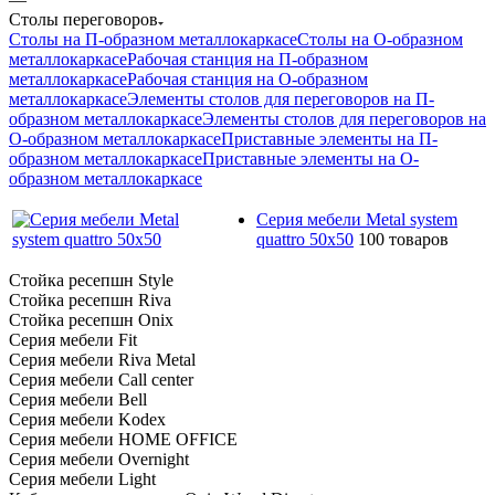
Столы переговоров
Столы на П-образном металлокаркасе
Столы на О-образном
металлокаркасе
Рабочая станция на П-образном
металлокаркасе
Рабочая станция на О-образном
металлокаркасе
Элементы столов для переговоров на П-
образном металлокаркасе
Элементы столов для переговоров на
О-образном металлокаркасе
Приставные элементы на П-
образном металлокаркасе
Приставные элементы на О-
образном металлокаркасе
Серия мебели Metal system
quattro 50x50
100 товаров
Стойка ресепшн Style
Стойка ресепшн Riva
Стойка ресепшн Onix
Серия мебели Fit
Серия мебели Riva Metal
Серия мебели Call center
Серия мебели Bell
Серия мебели Kodex
Серия мебели HOME OFFICE
Серия мебели Overnight
Серия мебели Light