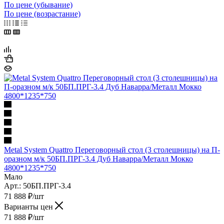
По цене (убывание)
По цене (возрастание)
Metal System Quattro Переговорный стол (3 столешницы) на П-
оразном м/к 50БП.ПРГ-3.4 Дуб Наварра/Металл Мокко
4800*1235*750
Мало
Арт.: 50БП.ПРГ-3.4
71 888
₽
/шт
Варианты цен
71 888
₽
/шт