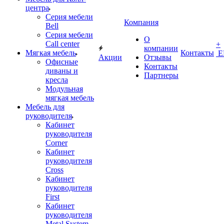
центра
Серия мебели
Компания
Bell
Серия мебели
О
Call center
+
компании
Мягкая мебель
Контакты
Е
Акции
Отзывы
Офисные
Контакты
диваны и
Партнеры
кресла
Модульная
мягкая мебель
Мебель для
руководителя
Кабинет
руководителя
Corner
Кабинет
руководителя
Cross
Кабинет
руководителя
First
Кабинет
руководителя
Metal System