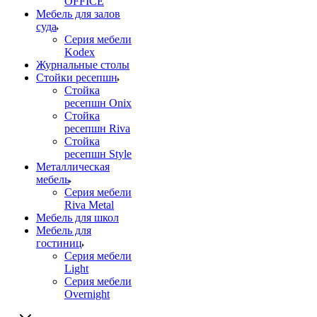
OFFICE
Мебель для залов
суда
Серия мебели
Kodex
Журнальные столы
Стойки ресепшн
Стойка
ресепшн Onix
Стойка
ресепшн Riva
Стойка
ресепшн Style
Металлическая
мебель
Серия мебели
Riva Metal
Мебель для школ
Мебель для
гостиниц
Серия мебели
Light
Серия мебели
Overnight