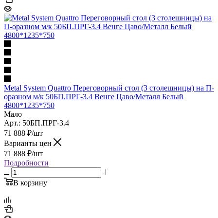
Metal System Quattro Переговорный стол (3 столешницы) на П-
оразном м/к 50БП.ПРГ-3.4 Венге Цаво/Металл Белый
4800*1235*750
Мало
Арт.: 50БП.ПРГ-3.4
71 888
₽
/шт
Варианты цен
71 888
₽
/шт
Подробности
В корзину