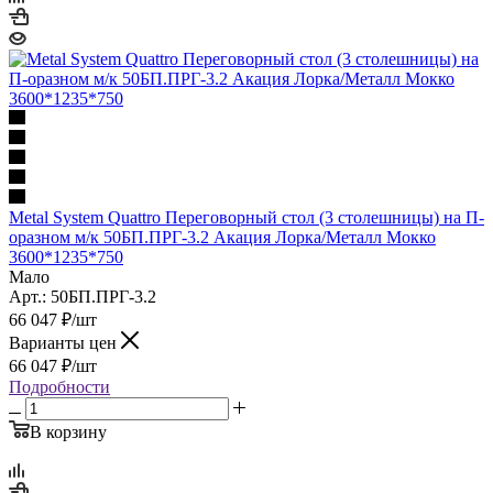
Metal System Quattro Переговорный стол (3 столешницы) на П-
оразном м/к 50БП.ПРГ-3.2 Акация Лорка/Металл Мокко
3600*1235*750
Мало
Арт.: 50БП.ПРГ-3.2
66 047
₽
/шт
Варианты цен
66 047
₽
/шт
Подробности
В корзину