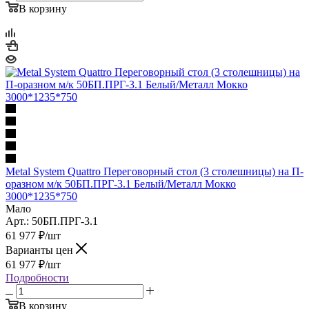
В корзину
Metal System Quattro Переговорный стол (3 столешницы) на П-
оразном м/к 50БП.ПРГ-3.1 Белый/Металл Мокко
3000*1235*750
Мало
Арт.: 50БП.ПРГ-3.1
61 977
₽
/шт
Варианты цен
61 977
₽
/шт
Подробности
В корзину