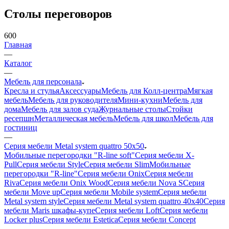
Столы переговоров
600
Главная
—
Каталог
—
Мебель для персонала
Кресла и стулья
Аксессуары
Мебель для Колл-центра
Мягкая
мебель
Мебель для руководителя
Мини-кухни
Мебель для
дома
Мебель для залов суда
Журнальные столы
Стойки
ресепшн
Металлическая мебель
Мебель для школ
Мебель для
гостиниц
—
Серия мебели Metal system quattro 50x50
Мобильные перегородки "R-line soft"
Серия мебели X-
Pull
Серия мебели Style
Серия мебели Slim
Мобильные
перегородки "R-line"
Серия мебели Onix
Серия мебели
Riva
Серия мебели Onix Wood
Серия мебели Nova S
Серия
мебели Move up
Серия мебели Mobile system
Серия мебели
Metal system style
Серия мебели Metal system quattro 40x40
Серия
мебели Maris шкафы-купе
Серия мебели Loft
Серия мебели
Locker plus
Серия мебели Estetica
Серия мебели Concept
—