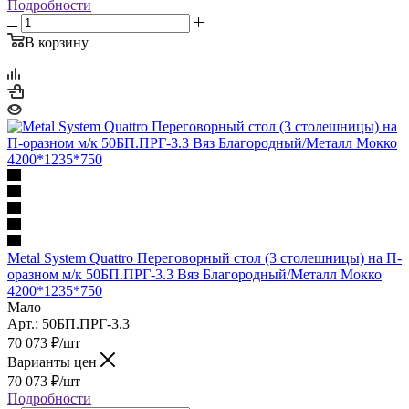
Подробности
В корзину
Metal System Quattro Переговорный стол (3 столешницы) на П-
оразном м/к 50БП.ПРГ-3.3 Вяз Благородный/Металл Мокко
4200*1235*750
Мало
Арт.: 50БП.ПРГ-3.3
70 073
₽
/шт
Варианты цен
70 073
₽
/шт
Подробности