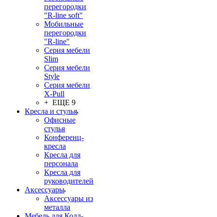
перегородки
"R-line soft"
Мобильные
перегородки
"R-line"
Серия мебели
Slim
Серия мебели
Style
Серия мебели
X-Pull
+ ЕЩЕ 9
Кресла и стулья
Офисные
стулья
Конференц-
кресла
Кресла для
персонала
Кресла для
руководителей
Аксессуары
Аксессуары из
металла
Мебель для Колл-