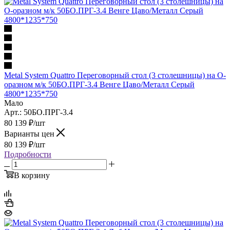
Metal System Quattro Переговорный стол (3 столешницы) на О-
оразном м/к 50БО.ПРГ-3.4 Венге Цаво/Металл Серый
4800*1235*750
Мало
Арт.: 50БО.ПРГ-3.4
80 139
₽
/шт
Варианты цен
80 139
₽
/шт
Подробности
В корзину