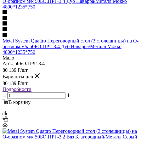
Metal System Quattro Переговорный стол (3 столешницы) на О-
оразном м/к 50БО.ПРГ-3.4 Дуб Наварра/Металл Мокко
4800*1235*750
Мало
Арт.: 50БО.ПРГ-3.4
80 139
₽
/шт
Варианты цен
80 139
₽
/шт
Подробности
В корзину