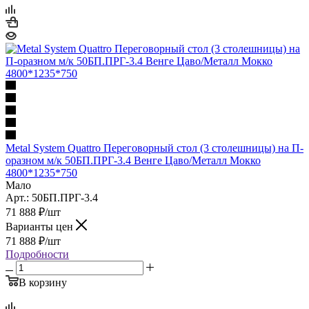
Metal System Quattro Переговорный стол (3 столешницы) на П-
оразном м/к 50БП.ПРГ-3.4 Венге Цаво/Металл Мокко
4800*1235*750
Мало
Арт.: 50БП.ПРГ-3.4
71 888
₽
/шт
Варианты цен
71 888
₽
/шт
Подробности
В корзину