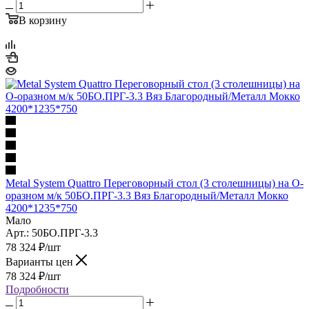
В корзину
Metal System Quattro Переговорный стол (3 столешницы) на О-
оразном м/к 50БО.ПРГ-3.3 Вяз Благородный/Металл Мокко
4200*1235*750
Мало
Арт.: 50БО.ПРГ-3.3
78 324
₽
/шт
Варианты цен
78 324
₽
/шт
Подробности