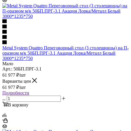
Metal System Quattro Переговорный стол (3 столешницы) на П-
оразном м/к 50БП.ПРГ-3.1 Акация Лорка/Металл Белый
3000*1235*750
Мало
Арт.: 50БП.ПРГ-3.1
61 977
₽
/шт
Варианты цен
61 977
₽
/шт
Подробности
В корзину