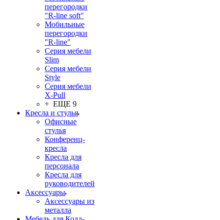
перегородки
"R-line soft"
Мобильные
перегородки
"R-line"
Серия мебели
Slim
Серия мебели
Style
Серия мебели
X-Pull
+ ЕЩЕ 9
Кресла и стулья
Офисные
стулья
Конференц-
кресла
Кресла для
персонала
Кресла для
руководителей
Аксессуары
Аксессуары из
металла
Мебель для Колл-