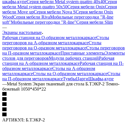
шкафы-купе
Серия мебели Metal system quattro 40x40
Серия
мебели Metal system quattro 50x50
Серия мебели Onix
Серия
мебели Move up
Серия мебели Nova S
Серия мебели Onix
Wood
Серия мебели Riva
Мобильные перегородки "R-line
soft"
Мобильные перегородки "R-line"
Серия мебели Slim
—
Экраны настольные
Рабочая станция на О-образном металлокаркасе
Столы
переговоров на А-образном металлокаркасе
Столы
переговоров на О-оразном металлокаркасе
Столы переговоров
на П-оразном металлокаркасе
Приставные элементы
Элементы
столов для переговоров
Модули рабочих станций
Рабочая
станция на А-образном металлокаркасе
Рабочая станция на П-
образном металлокаркасе
Столы на А-образном
металлокаркасе
Столы на О-образном металлокаркасе
Столы
на П-образном металлокаркасе
Тумбы
Царги
Шкафы-купе
—
Metal System Экран тканевый для стола Б.ТЭКР-2 Темно-
бежевый 1050*450*22
АРТИКУЛ:
Б.ТЭКР-2