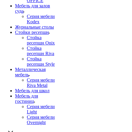
OFFICE
Мебель для залов
суда
Серия мебели
Kodex
Журнальные столы
Стойки ресепшн
Стойка
ресепшн Onix
Стойка
ресепшн Riva
Стойка
ресепшн Style
Металлическая
мебель
Серия мебели
Riva Metal
Мебель для школ
Мебель для
гостиниц
Серия мебели
Light
Серия мебели
Overnight