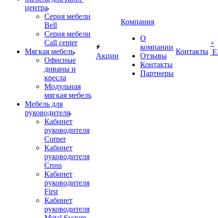
центра
Серия мебели
Компания
Bell
Серия мебели
О
Call center
+
компании
Мягкая мебель
Контакты
Е
Акции
Отзывы
Офисные
Контакты
диваны и
Партнеры
кресла
Модульная
мягкая мебель
Мебель для
руководителя
Кабинет
руководителя
Corner
Кабинет
руководителя
Cross
Кабинет
руководителя
First
Кабинет
руководителя
Metal System