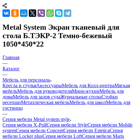
Metal System Экран тканевый для
стола Б.ТЭКР-2 Темно-бежевый
1050*450*22
Главная
—
Каталог
—
Мебель для персонала
Кресла и стулья
Аксессуары
Мебель для Колл-центра
Мягкая
мебель
Мебель для руководителя
Мини-кухни
Мебель для
дома
Мебель для залов суда
Журнальные столы
Стойки
ресепшн
Металлическая мебель
Мебель для школ
Мебель для
гостиниц
—
Серия мебели Metal system style
Серия мебели X-Pull
Серия мебели Style
Серия мебели Mobile
system
Серия мебели Concept
Серия мебели Estetica
Серия
мебели Locker plus
Серия мебели Loft
Серия мебели Maris