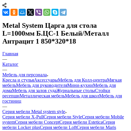
Metal System Царга для стола
L=1000мм Б.ЦС-1 Белый/Металл
Антрацит 1 850*320*18
Главная
—
Каталог
—
Мебель для персонала
Кресла и стулья
Аксессуары
Мебель для Колл-центра
Мягкая
мебель
Мебель для руководителя
Мини-кухни
Мебель для
дома
Мебель для залов суда
Журнальные столы
Стойки
ресепшн
Металлическая мебель
Мебель для школ
Мебель для
гостиниц
—
Серия мебели Metal system style
Серия мебели X-Pull
Серия мебели Style
Серия мебели Mobile
system
Серия мебели Concept
Серия мебели Estetica
Серия
мебели Locker plus
Серия мебели Loft
Серия мебели Maris