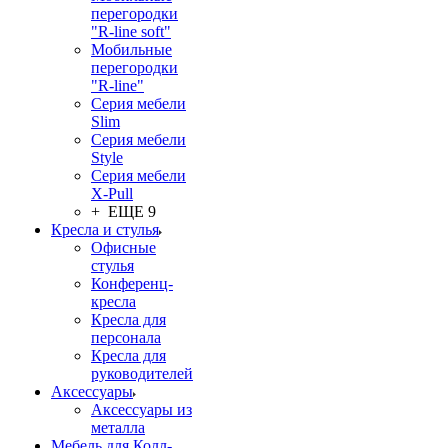
перегородки
"R-line soft"
Мобильные
перегородки
"R-line"
Серия мебели
Slim
Серия мебели
Style
Серия мебели
X-Pull
+ ЕЩЕ 9
Кресла и стулья
Офисные
стулья
Конференц-
кресла
Кресла для
персонала
Кресла для
руководителей
Аксессуары
Аксессуары из
металла
Мебель для Колл-