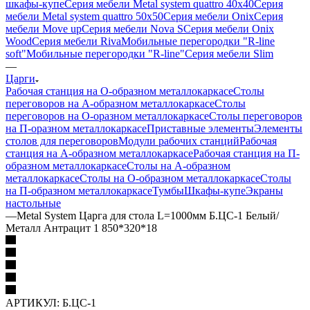
шкафы-купе
Серия мебели Metal system quattro 40x40
Серия
мебели Metal system quattro 50x50
Серия мебели Onix
Серия
мебели Move up
Серия мебели Nova S
Серия мебели Onix
Wood
Серия мебели Riva
Мобильные перегородки "R-line
soft"
Мобильные перегородки "R-line"
Серия мебели Slim
—
Царги
Рабочая станция на О-образном металлокаркасе
Столы
переговоров на А-образном металлокаркасе
Столы
переговоров на О-оразном металлокаркасе
Столы переговоров
на П-оразном металлокаркасе
Приставные элементы
Элементы
столов для переговоров
Модули рабочих станций
Рабочая
станция на А-образном металлокаркасе
Рабочая станция на П-
образном металлокаркасе
Столы на А-образном
металлокаркасе
Столы на О-образном металлокаркасе
Столы
на П-образном металлокаркасе
Тумбы
Шкафы-купе
Экраны
настольные
—
Metal System Царга для стола L=1000мм Б.ЦС-1 Белый/
Металл Антрацит 1 850*320*18
АРТИКУЛ:
Б.ЦС-1