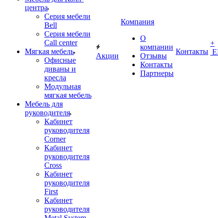
центра
Серия мебели
Компания
Bell
Серия мебели
О
Call center
+
компании
Мягкая мебель
Контакты
Е
Акции
Отзывы
Офисные
Контакты
диваны и
Партнеры
кресла
Модульная
мягкая мебель
Мебель для
руководителя
Кабинет
руководителя
Corner
Кабинет
руководителя
Cross
Кабинет
руководителя
First
Кабинет
руководителя
Metal System