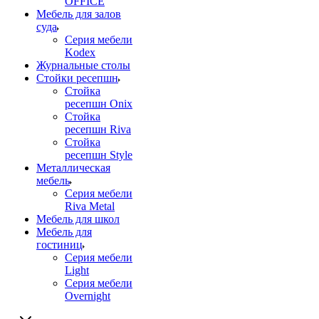
OFFICE
Мебель для залов
суда
Серия мебели
Kodex
Журнальные столы
Стойки ресепшн
Стойка
ресепшн Onix
Стойка
ресепшн Riva
Стойка
ресепшн Style
Металлическая
мебель
Серия мебели
Riva Metal
Мебель для школ
Мебель для
гостиниц
Серия мебели
Light
Серия мебели
Overnight