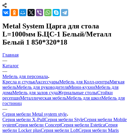
Metal System Царга для стола
L=1000мм Б.ЦС-1 Белый/Металл
Белый 1 850*320*18
Главная
—
Каталог
—
Мебель для персонала
Кресла и стулья
Аксессуары
Мебель для Колл-центра
Мягкая
мебель
Мебель для руководителя
Мини-кухни
Мебель для
дома
Мебель для залов суда
Журнальные столы
Стойки
ресепшн
Металлическая мебель
Мебель для школ
Мебель для
гостиниц
—
Серия мебели Metal system style
Серия мебели X-Pull
Серия мебели Style
Серия мебели Mobile
system
Серия мебели Concept
Серия мебели Estetica
Серия
мебели Locker plus
Серия мебели Loft
Серия мебели Maris