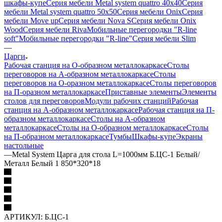
шкафы-купе
Серия мебели Metal system quattro 40x40
Серия
мебели Metal system quattro 50x50
Серия мебели Onix
Серия
мебели Move up
Серия мебели Nova S
Серия мебели Onix
Wood
Серия мебели Riva
Мобильные перегородки "R-line
soft"
Мобильные перегородки "R-line"
Серия мебели Slim
—
Царги
Рабочая станция на О-образном металлокаркасе
Столы
переговоров на А-образном металлокаркасе
Столы
переговоров на О-оразном металлокаркасе
Столы переговоров
на П-оразном металлокаркасе
Приставные элементы
Элементы
столов для переговоров
Модули рабочих станций
Рабочая
станция на А-образном металлокаркасе
Рабочая станция на П-
образном металлокаркасе
Столы на А-образном
металлокаркасе
Столы на О-образном металлокаркасе
Столы
на П-образном металлокаркасе
Тумбы
Шкафы-купе
Экраны
настольные
—
Metal System Царга для стола L=1000мм Б.ЦС-1 Белый/
Металл Белый 1 850*320*18
АРТИКУЛ:
Б.ЦС-1