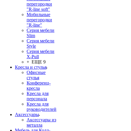
перегородки
"R-line soft"
Мобильные
перегородки
"R-line"
Серия мебели
Slim
Серия мебели
Style
Серия мебели
X-Pull
+ ЕЩЕ 9
Кресла и стулья
Офисные
стулья
Конференц-
кресла
Кресла для
персонала
Кресла для
руководителей
Аксессуары
Аксессуары из
металла
Мебель для Колл-