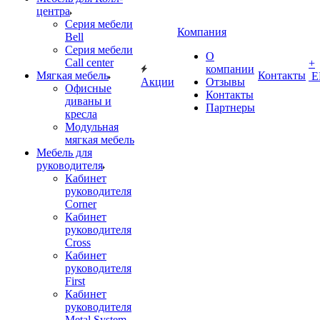
центра
Серия мебели
Компания
Bell
Серия мебели
О
Call center
+
компании
Мягкая мебель
Контакты
Е
Акции
Отзывы
Офисные
Контакты
диваны и
Партнеры
кресла
Модульная
мягкая мебель
Мебель для
руководителя
Кабинет
руководителя
Corner
Кабинет
руководителя
Cross
Кабинет
руководителя
First
Кабинет
руководителя
Metal System