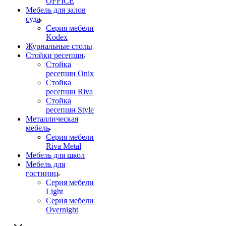
OFFICE
Мебель для залов
суда
Серия мебели
Kodex
Журнальные столы
Стойки ресепшн
Стойка
ресепшн Onix
Стойка
ресепшн Riva
Стойка
ресепшн Style
Металлическая
мебель
Серия мебели
Riva Metal
Мебель для школ
Мебель для
гостиниц
Серия мебели
Light
Серия мебели
Overnight