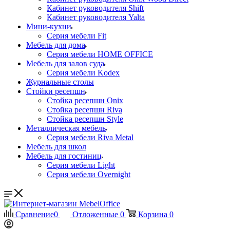
Кабинет руководителя Shift
Кабинет руководителя Yalta
Мини-кухни
Серия мебели Fit
Мебель для дома
Серия мебели HOME OFFICE
Мебель для залов суда
Серия мебели Kodex
Журнальные столы
Стойки ресепшн
Стойка ресепшн Onix
Стойка ресепшн Riva
Стойка ресепшн Style
Металлическая мебель
Серия мебели Riva Metal
Мебель для школ
Мебель для гостиниц
Серия мебели Light
Серия мебели Overnight
Сравнение
0
Отложенные
0
Корзина
0