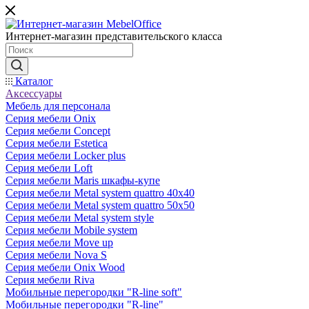
Интернет-магазин представительского класса
Каталог
Аксессуары
Мебель для персонала
Серия мебели Onix
Серия мебели Concept
Серия мебели Estetica
Серия мебели Locker plus
Серия мебели Loft
Серия мебели Maris шкафы-купе
Серия мебели Metal system quattro 40x40
Серия мебели Metal system quattro 50x50
Серия мебели Metal system style
Серия мебели Mobile system
Серия мебели Move up
Серия мебели Nova S
Серия мебели Onix Wood
Серия мебели Riva
Мобильные перегородки "R-line soft"
Мобильные перегородки "R-line"