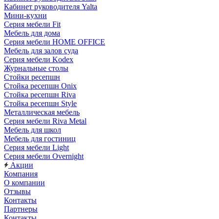
Кабинет руководителя Yalta
Мини-кухни
Серия мебели Fit
Мебель для дома
Серия мебели HOME OFFICE
Мебель для залов суда
Серия мебели Kodex
Журнальные столы
Стойки ресепшн
Стойка ресепшн Onix
Стойка ресепшн Riva
Стойка ресепшн Style
Металлическая мебель
Серия мебели Riva Metal
Мебель для школ
Мебель для гостиниц
Серия мебели Light
Серия мебели Overnight
Акции
Компания
О компании
Отзывы
Контакты
Партнеры
Контакты