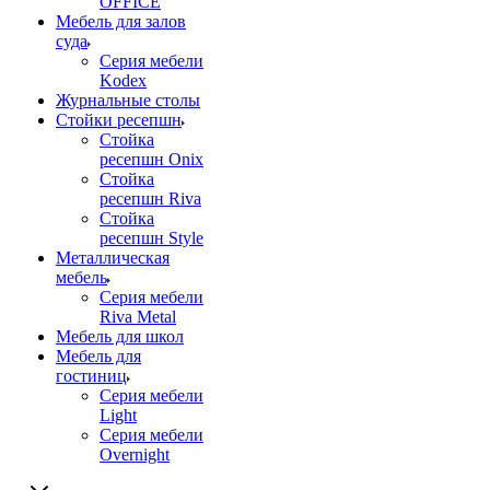
OFFICE
Мебель для залов
суда
Серия мебели
Kodex
Журнальные столы
Стойки ресепшн
Стойка
ресепшн Onix
Стойка
ресепшн Riva
Стойка
ресепшн Style
Металлическая
мебель
Серия мебели
Riva Metal
Мебель для школ
Мебель для
гостиниц
Серия мебели
Light
Серия мебели
Overnight