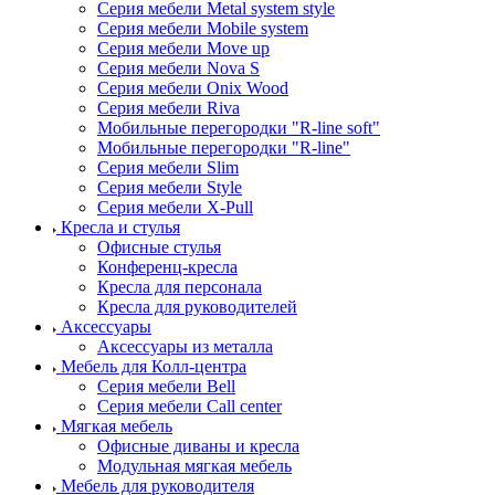
Серия мебели Metal system style
Серия мебели Mobile system
Серия мебели Move up
Серия мебели Nova S
Серия мебели Onix Wood
Серия мебели Riva
Мобильные перегородки "R-line soft"
Мобильные перегородки "R-line"
Серия мебели Slim
Серия мебели Style
Серия мебели X-Pull
Кресла и стулья
Офисные стулья
Конференц-кресла
Кресла для персонала
Кресла для руководителей
Аксессуары
Аксессуары из металла
Мебель для Колл-центра
Серия мебели Bell
Серия мебели Call center
Мягкая мебель
Офисные диваны и кресла
Модульная мягкая мебель
Мебель для руководителя