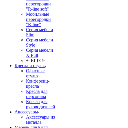
перегородки
"R-line soft"
Мобильные
перегородки
"R-line"
Серия мебели
Slim
Серия мебели
Style
Серия мебели
X-Pull
+ ЕЩЕ 9
Кресла и стулья
Офисные
стулья
Конференц-
кресла
Кресла для
персонала
Кресла для
руководителей
Аксессуары
Аксессуары из
металла
Мебель для Колл-