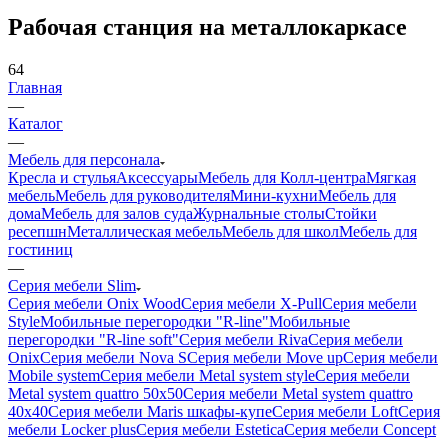
Рабочая станция на металлокаркасе
64
Главная
—
Каталог
—
Мебель для персонала
Кресла и стулья
Аксессуары
Мебель для Колл-центра
Мягкая
мебель
Мебель для руководителя
Мини-кухни
Мебель для
дома
Мебель для залов суда
Журнальные столы
Стойки
ресепшн
Металлическая мебель
Мебель для школ
Мебель для
гостиниц
—
Серия мебели Slim
Серия мебели Onix Wood
Серия мебели X-Pull
Серия мебели
Style
Мобильные перегородки "R-line"
Мобильные
перегородки "R-line soft"
Серия мебели Riva
Серия мебели
Onix
Серия мебели Nova S
Серия мебели Move up
Серия мебели
Mobile system
Серия мебели Metal system style
Серия мебели
Metal system quattro 50x50
Серия мебели Metal system quattro
40x40
Серия мебели Maris шкафы-купе
Серия мебели Loft
Серия
мебели Locker plus
Серия мебели Estetica
Серия мебели Concept
—