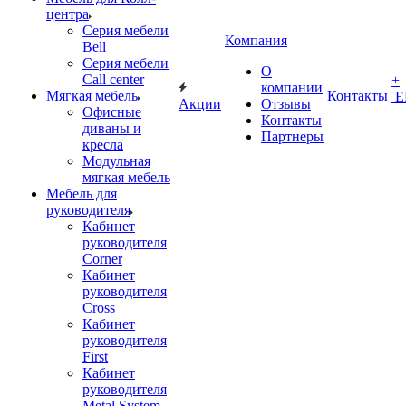
центра
Серия мебели
Компания
Bell
Серия мебели
О
Call center
+
компании
Мягкая мебель
Контакты
Е
Акции
Отзывы
Офисные
Контакты
диваны и
Партнеры
кресла
Модульная
мягкая мебель
Мебель для
руководителя
Кабинет
руководителя
Corner
Кабинет
руководителя
Cross
Кабинет
руководителя
First
Кабинет
руководителя
Metal System