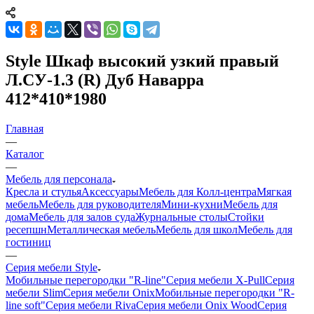
Style Шкаф высокий узкий правый
Л.СУ-1.3 (R) Дуб Наварра
412*410*1980
Главная
—
Каталог
—
Мебель для персонала
Кресла и стулья
Аксессуары
Мебель для Колл-центра
Мягкая
мебель
Мебель для руководителя
Мини-кухни
Мебель для
дома
Мебель для залов суда
Журнальные столы
Стойки
ресепшн
Металлическая мебель
Мебель для школ
Мебель для
гостиниц
—
Серия мебели Style
Мобильные перегородки "R-line"
Серия мебели X-Pull
Серия
мебели Slim
Серия мебели Onix
Мобильные перегородки "R-
line soft"
Серия мебели Riva
Серия мебели Onix Wood
Серия