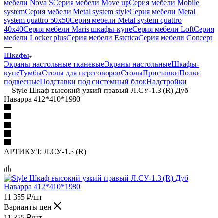
мебели Nova S
Серия мебели Move up
Серия мебели Mobile
system
Серия мебели Metal system style
Серия мебели Metal
system quattro 50x50
Серия мебели Metal system quattro
40x40
Серия мебели Maris шкафы-купе
Серия мебели Loft
Серия
мебели Locker plus
Серия мебели Estetica
Серия мебели Concept
—
Шкафы
Экраны настольные тканевые
Экраны настольные
Шкафы-
купе
Тумбы
Столы для переговоров
Столы
Приставки
Полки
подвесные
Подставки под системный блок
Надстройки
—
Style Шкаф высокий узкий правый Л.СУ-1.3 (R) Дуб
Наварра 412*410*1980
АРТИКУЛ:
Л.СУ-1.3 (R)
11 355
₽
/шт
Варианты цен
11 355
₽
/шт