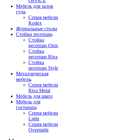
OFFICE
Мебель для залов
суда
Серия мебели
Kodex
Журнальные столы
Стойки ресепшн
Стойка
ресепшн Onix
Стойка
ресепшн Riva
Стойка
ресепшн Style
Металлическая
мебель
Серия мебели
Riva Metal
Мебель для школ
Мебель для
гостиниц
Серия мебели
Light
Серия мебели
Overnight