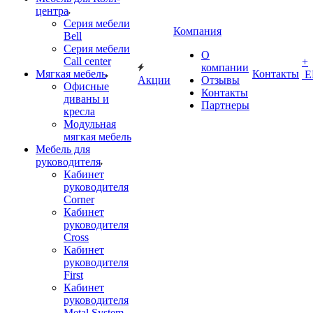
центра
Серия мебели
Компания
Bell
Серия мебели
О
Call center
+
компании
Мягкая мебель
Контакты
Е
Акции
Отзывы
Офисные
Контакты
диваны и
Партнеры
кресла
Модульная
мягкая мебель
Мебель для
руководителя
Кабинет
руководителя
Corner
Кабинет
руководителя
Cross
Кабинет
руководителя
First
Кабинет
руководителя
Metal System