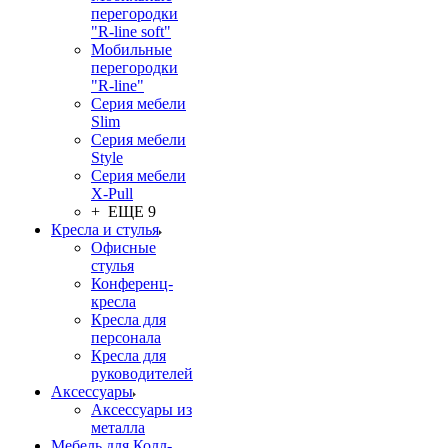
перегородки
"R-line soft"
Мобильные
перегородки
"R-line"
Серия мебели
Slim
Серия мебели
Style
Серия мебели
X-Pull
+ ЕЩЕ 9
Кресла и стулья
Офисные
стулья
Конференц-
кресла
Кресла для
персонала
Кресла для
руководителей
Аксессуары
Аксессуары из
металла
Мебель для Колл-