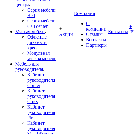
центра
Серия мебели
Компания
Bell
Серия мебели
О
Call center
+
компании
Мягкая мебель
Контакты
Е
Акции
Отзывы
Офисные
Контакты
диваны и
Партнеры
кресла
Модульная
мягкая мебель
Мебель для
руководителя
Кабинет
руководителя
Corner
Кабинет
руководителя
Cross
Кабинет
руководителя
First
Кабинет
руководителя
Metal System