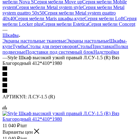
мебели Nova S
Серия мебели Move up
Серия мебели Mobile
system
Серия мебели Metal system style
Серия мебели Metal
system quattro 50x50
Серия мебели Metal system quattro
40x40
Серия мебели Maris шкафы-купе
Серия мебели Loft
Серия
мебели Locker plus
Серия мебели Estetica
Серия мебели Concept
—
Шкафы
Экраны настольные тканевые
Экраны настольные
Шкафы-
купе
Тумбы
Столы для переговоров
Столы
Приставки
Полки
подвесные
Подставки под системный блок
Надстройки
—
Style Шкаф высокий узкий правый Л.СУ-1.5 (R) Вяз
Благородный 412*410*1980
АРТИКУЛ:
Л.СУ-1.5 (R)
11 040
₽
/шт
Варианты цен
11 040
₽
/шт