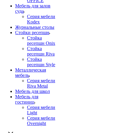
OFFICE
Мебель для залов
суда
Серия мебели
Kodex
Журнальные столы
Стойки ресепшн
Стойка
ресепшн Onix
Стойка
ресепшн Riva
Стойка
ресепшн Style
Металлическая
мебель
Серия мебели
Riva Metal
Мебель для школ
Мебель для
гостиниц
Серия мебели
Light
Серия мебели
Overnight