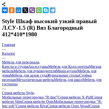
Style Шкаф высокий узкий правый
Л.СУ-1.5 (R) Вяз Благородный
412*410*1980
Главная
—
Каталог
—
Мебель для персонала
Кресла и стулья
Аксессуары
Мебель для Колл-центра
Мягкая
мебель
Мебель для руководителя
Мини-кухни
Мебель для
дома
Мебель для залов суда
Журнальные столы
Стойки
ресепшн
Металлическая мебель
Мебель для школ
Мебель для
гостиниц
—
Серия мебели Style
Мобильные перегородки "R-line"
Серия мебели X-Pull
Серия
мебели Slim
Серия мебели Onix
Мобильные перегородки "R-
line soft"
Серия мебели Riva
Серия мебели Onix Wood
Серия