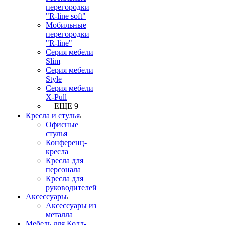
перегородки
"R-line soft"
Мобильные
перегородки
"R-line"
Серия мебели
Slim
Серия мебели
Style
Серия мебели
X-Pull
+ ЕЩЕ 9
Кресла и стулья
Офисные
стулья
Конференц-
кресла
Кресла для
персонала
Кресла для
руководителей
Аксессуары
Аксессуары из
металла
Мебель для Колл-