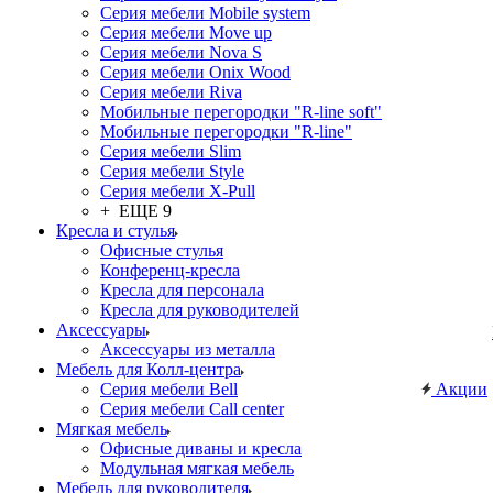
Серия мебели Mobile system
Серия мебели Move up
Серия мебели Nova S
Серия мебели Onix Wood
Серия мебели Riva
Мобильные перегородки "R-line soft"
Мобильные перегородки "R-line"
Серия мебели Slim
Серия мебели Style
Серия мебели X-Pull
+ ЕЩЕ 9
Кресла и стулья
Офисные стулья
Конференц-кресла
Кресла для персонала
Кресла для руководителей
Аксессуары
Аксессуары из металла
Мебель для Колл-центра
Серия мебели Bell
Акции
Серия мебели Call center
Мягкая мебель
Офисные диваны и кресла
Модульная мягкая мебель
Мебель для руководителя