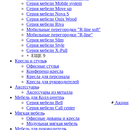
Серия мебели Mobile system
Серия мебели Move up
Серия мебели Nova S
Серия мебели Onix Wood
Серия мебели Riva
Мобильные перегородки "R-line soft"
Мобильные перегородки "R-line"
Серия мебели Slim
Серия мебели Style
Серия мебели X-Pull
+ ЕЩЕ 9
Кресла и стулья
Офисные стулья
Конференц-кресла
Кресла для персонала
Кресла для руководителей
Аксессуары
Аксессуары из металла
Мебель для Колл-центра
Серия мебели Bell
Акции
Серия мебели Call center
Мягкая мебель
Офисные диваны и кресла
Модульная мягкая мебель
Мебель для руководителя